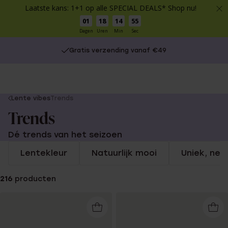
Laatste kans: 1+1 op alle SPECIAL DEALS* Shop nu!
01
18
14
54
Dagen
Uren
Min
Sec
Gratis verzending vanaf €49
You
Lente vibes
Trends
are
Trends
here:
Dé trends van het seizoen
Lentekleur
Natuurlijk mooi
Uniek, net a
216
producten