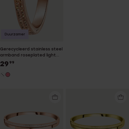
Duurzamer
Gerecycleerd stainless steel
armband roseplated light
peach kristal
29
99