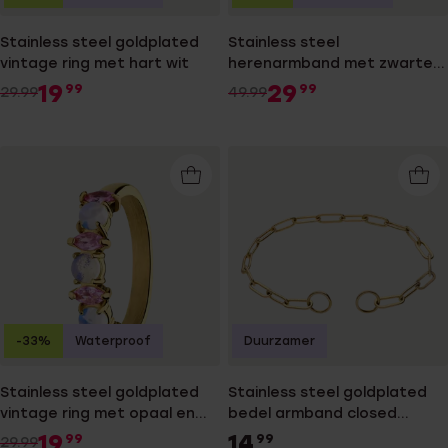
Stainless steel goldplated
Stainless steel
vintage ring met hart wit
herenarmband met zwarte
accenten
19
29
99
99
29.99
49.99
-33%
Waterproof
Duurzamer
Stainless steel goldplated
Stainless steel goldplated
vintage ring met opaal en
bedel armband closed
roze
forever
19
14
99
99
29.99