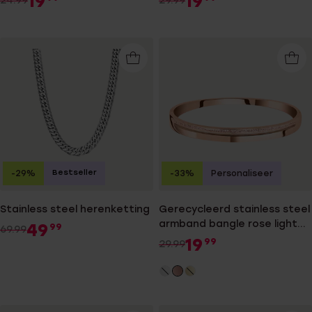
19
19
24.99
29.99
Bestseller
-29%
-33%
Personaliseer
Stainless steel herenketting
Gerecycleerd stainless steel
armband bangle rose light
49
99
69.99
peach kristal
19
99
29.99