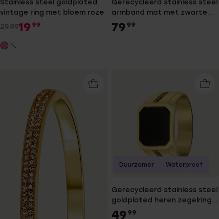
Stainless steel goldplated
Gerecycleerd stainless steel
vintage ring met bloem roze
armband mat met zwarte
accenten en kabels
19
79
99
99
29.99
Duurzamer
Waterproof
Gerecycleerd stainless steel
goldplated heren zegelring
zwart
49
99