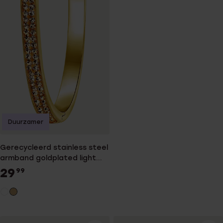
Duurzamer
Gerecycleerd stainless steel
armband goldplated light
colorado kristal
29
99