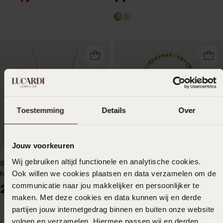
Toestemming
Details
Over
Waterproof
Duurzamer
Jouw voorkeuren
Wij gebruiken altijd functionele en analytische cookies.
Stainless steel ketting met
Stainless steel goldplated
Ook willen we cookies plaatsen en data verzamelen om de
hanger game controller
bedel ketting figaro
communicatie naar jou makkelijker en persoonlijker te
24
29
99
99
maken. Met deze cookies en data kunnen wij en derde
partijen jouw internetgedrag binnen en buiten onze website
volgen en verzamelen. Hiermee passen wij en derden