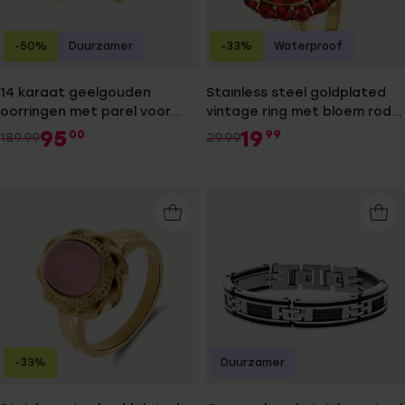
-50%
Duurzamer
-33%
Waterproof
14 karaat geelgouden
Stainless steel goldplated
oorringen met parel voor
vintage ring met bloem rode
dames
zirkonia
95
19
00
99
189.99
29.99
-33%
Duurzamer