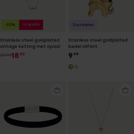
1+1 gratis
-50%
Duurzamer
Stainless steel goldplated
Stainless steel goldplated
vintage ketting met opaal
bedel olifant
15
9
00
99
29.99