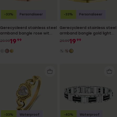
-33%
Personaliseer
-33%
Personaliseer
Gerecycleerd stainless steel
Gerecycleerd stainless steel
armband bangle rose wit
armband bangle gold light
kristal
colorado kristal
19
19
99
99
29.99
29.99
-33%
Waterproof
-40%
Waterproof