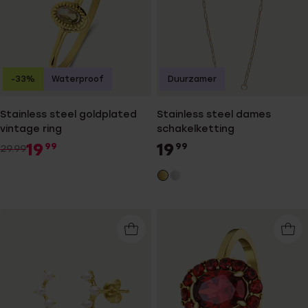
-33%
Waterproof
Duurzamer
Stainless steel goldplated
Stainless steel dames
vintage ring
schakelketting
19
19
99
99
29.99