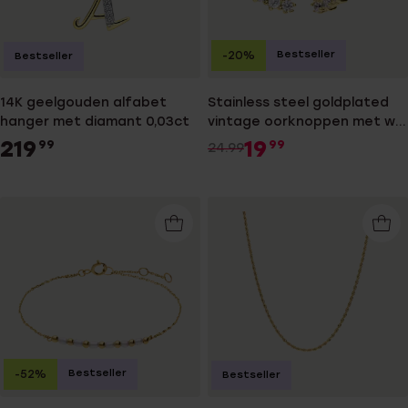
Bestseller
-20%
Bestseller
14K geelgouden alfabet
Stainless steel goldplated
hanger met diamant 0,03ct
vintage oorknoppen met wit
zirkonia
219
19
99
99
24.99
Bestseller
-52%
Bestseller