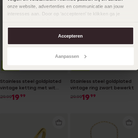
onze website, advertenties en communicatie aan jouw
interesses aan. Door op ‘accepteren’ te klikken ga je
hiermee akkoord. Je kunt je voorkeuren altijd weer
aanpassen. Lees er meer over in ons
cookiebeleid
.
Accepteren
Aanpassen
-33%
Waterproof
-33%
Waterproof
Stainless steel goldplated
Stainless steel goldplated
vintage ketting met wit
vintage ring zwart bewerkt
zirkonia
19
19
99
99
29.99
29.99