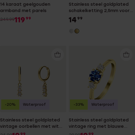
14 karaat geelgouden
Stainless steel goldplated
armband met parels
schakelketting 2,5mm voor
dames
119
14
99
99
249.99
-20%
Waterproof
-33%
Waterproof
Stainless steel goldplated
Stainless steel goldplated
vintage oorbellen met wit
vintage ring met blauwe
zirkonia
zirkonia
99
99