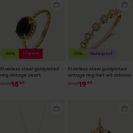
1+1 gratis
-50%
-33%
Waterproof
Stainless steel goldplated
Stainless steel goldplated
ring vintage zwart
vintage ring met wit zirkonia
15
19
00
99
29.99
29.99