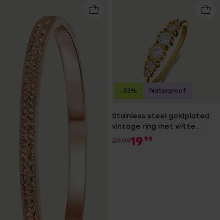
-33%
Waterproof
Stainless steel goldplated
vintage ring met witte
zirkonia
19
99
29.99