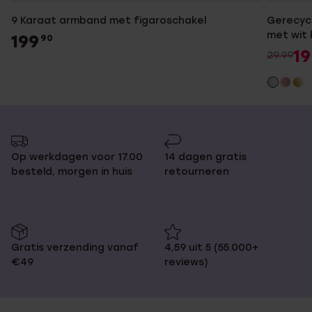
9 Karaat armband met figaroschakel
Gerecycl
met wit 
199
90
19
29.99
Op werkdagen voor 17.00
14 dagen gratis
besteld, morgen in huis
retourneren
Gratis verzending vanaf
4,59 uit 5 (55.000+
€49
reviews)