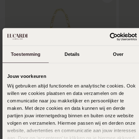
Toestemming
Details
Over
Jouw voorkeuren
Wij gebruiken altijd functionele en analytische cookies. Ook
-33%
Bestseller
willen we cookies plaatsen en data verzamelen om de
communicatie naar jou makkelijker en persoonlijker te
9 Karaat armband met figaroschakel
Gerecycl
maken. Met deze cookies en data kunnen wij en derde
met wit 
199
90
partijen jouw internetgedrag binnen en buiten onze website
19
29.99
volgen en verzamelen. Hiermee passen wij en derden onze
website, advertenties en communicatie aan jouw interesses
aan. Door op ‘accepteren’ te klikken ga je hiermee akkoord.