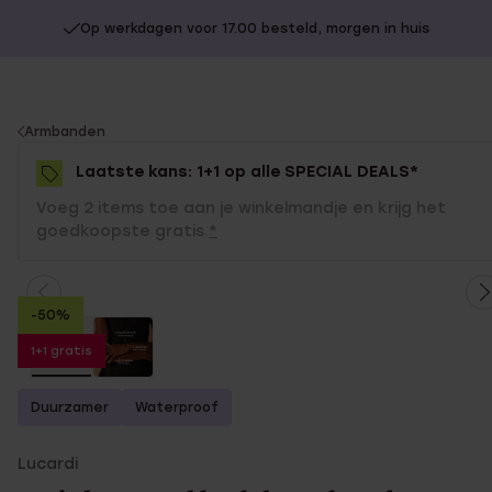
Op werkdagen voor 17.00 besteld, morgen in huis
You
Armbanden
are
Laatste kans: 1+1 op alle SPECIAL DEALS*
here:
Voeg 2 items toe aan je winkelmandje en krijg het
goedkoopste gratis.
*
-50%
1+1 gratis
Duurzamer
Waterproof
Lucardi