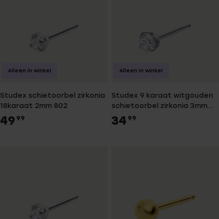
Alleen in winkel
Alleen in winkel
Studex schietoorbel zirkonia
Studex 9 karaat witgouden
18karaat 2mm 802
schietoorbel zirkonia 3mm
905
49
34
99
99