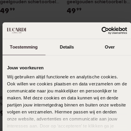
geelgouden schietoorbel
geelgouden schietoorbel bol
zirkonia 3mm 406
3mm 806
49
49
99
99
Toestemming
Details
Over
Jouw voorkeuren
Wij gebruiken altijd functionele en analytische cookies.
Ook willen we cookies plaatsen en data verzamelen om de
Alleen in winkel
Alleen in winkel
communicatie naar jou makkelijker en persoonlijker te
maken. Met deze cookies en data kunnen wij en derde
Studex schietoorbel
Studex 14 karaat
14karaat diamant 0.03ct
geelgouden schietoorbel bol
partijen jouw internetgedrag binnen en buiten onze website
4mm 417
99
49
volgen en verzamelen. Hiermee passen wij en derden
99
99
onze website, advertenties en communicatie aan jouw
interesses aan. Door op ‘accepteren’ te klikken ga je