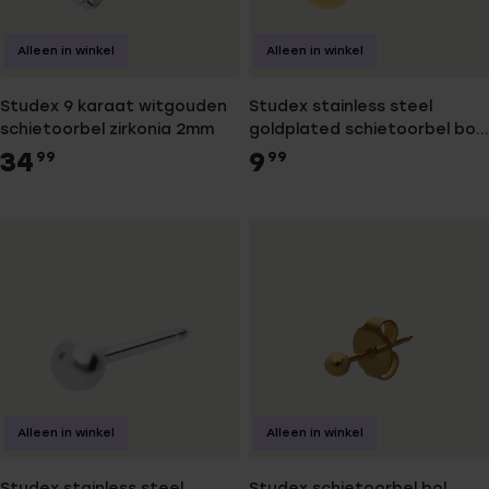
Alleen in winkel
Alleen in winkel
Studex 9 karaat witgouden
Studex stainless steel
schietoorbel zirkonia 2mm
goldplated schietoorbel bol
3mm 101
34
9
99
99
Alleen in winkel
Alleen in winkel
Studex stainless steel
Studex schietoorbel bol