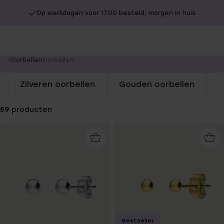
Op werkdagen voor 17.00 besteld, morgen in huis
You
Oorbellen
Oorbellen
are
Zilveren oorbellen
Gouden oorbellen
S
here:
59
producten
Bestseller