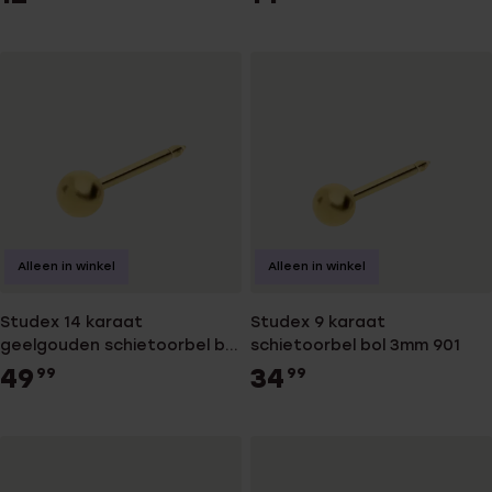
Alleen in winkel
Alleen in winkel
Studex 14 karaat
Studex 9 karaat
geelgouden schietoorbel bol
schietoorbel bol 3mm 901
3mm 415
49
34
99
99