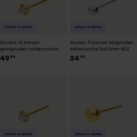
Alleen in winkel
Alleen in winkel
Studex 14 karaat
Studex 9 karaat witgouden
geelgouden schietoorbel
schietoorbel bol 3mm 902
zirkonia 2mm 404
49
34
99
99
Alleen in winkel
Alleen in winkel