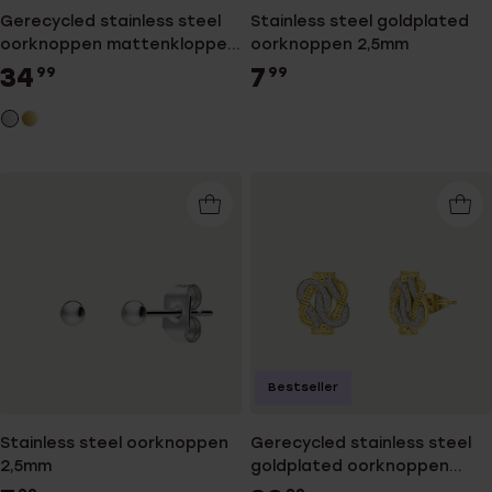
Gerecycled stainless steel
Stainless steel goldplated
oorknoppen mattenklopper
oorknoppen 2,5mm
kristal
34
7
99
99
Bestseller
Stainless steel oorknoppen
Gerecycled stainless steel
2,5mm
goldplated oorknoppen
mattenklopper kristal