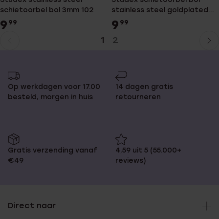
schietoorbel bol 3mm 102
stainless steel goldplated
3mm xs
9
9
99
99
1
2
Huidige
Ga
pagina
naar
pagina
Op werkdagen voor 17.00
14 dagen gratis
besteld, morgen in huis
retourneren
Gratis verzending vanaf
4,59 uit 5 (55.000+
€49
reviews)
Direct naar