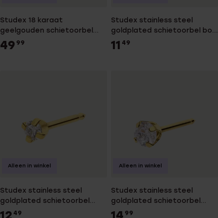
Studex 18 karaat
Studex stainless steel
geelgouden schietoorbel
goldplated schietoorbel bol
zirkonia 2mm 801
4mm 103
49
11
99
49
Alleen in winkel
Alleen in winkel
Studex stainless steel
Studex stainless steel
goldplated schietoorbel
goldplated schietoorbel
zirkonia 2mm 108
zirkonia 3mm 110
12
14
49
99