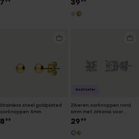
7
39
99
99
Bestseller
Stainless steel goldplated
Zilveren oorknoppen rond
oorknoppen 4mm
6mm met zirkonia voor
dames
8
29
99
99