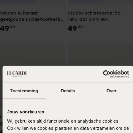
Studex 18 karaat
Studex schietoorbel bol
geelgouden schietoorbel bol
18karaat 3mm 807
3mm 806
49
49
99
99
Toestemming
Details
Over
Alleen in winkel
Alleen in winkel
Jouw voorkeuren
Studex 18 karaat
Studex schietoorbel zirkonia
Wij gebruiken altijd functionele en analytische cookies.
geelgouden schietoorbel
18karaat 2mm 802
Ook willen we cookies plaatsen en data verzamelen om de
zirkonia 2mm 801
49
49
99
99