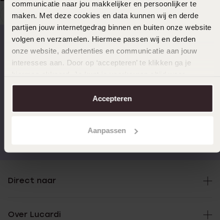
communicatie naar jou makkelijker en persoonlijker te
1
maken. Met deze cookies en data kunnen wij en derde
Huidige
Ga
partijen jouw internetgedrag binnen en buiten onze website
pagina
naar
volgen en verzamelen. Hiermee passen wij en derden
pagina
onze website, advertenties en communicatie aan jouw
Op werkdagen voor 17.00
14 dagen gratis
interesses aan. Door op ‘accepteren’ te klikken ga je
besteld, morgen in huis
retourneren
hiermee akkoord. Je kunt je voorkeuren altijd weer
aanpassen. Lees er meer over in ons
cookiebeleid
.
Accepteren
Gratis verzending vanaf
4,59 uit 5 (55.000+
Aanpassen
€49
reviews)
Direct naar
Over Lucardi