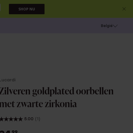
SHOP NU
e
Gaatjes schieten
België
Lucardi
Zilveren goldplated oorbellen
met zwarte zirkonia
5.00
(1)
99