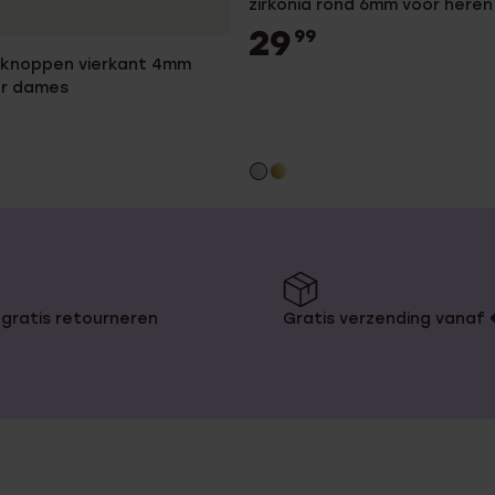
zirkonia rond 6mm voor heren
29
99
orknoppen vierkant 4mm
or dames
gratis retourneren
Gratis verzending vanaf