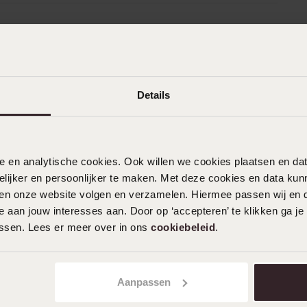
n
Filter
Details
0%
05-07-2026 - Emma
%
ze zitten perfect, zijn groot genoeg en
%
ziet er simpel maar super leuk uit
nele en analytische cookies. Ook willen we cookies plaatsen en 
%
ijker en persoonlijker te maken. Met deze cookies en data kunn
iten onze website volgen en verzamelen. Hiermee passen wij en 
%
 aan jouw interesses aan. Door op ‘accepteren’ te klikken ga je
assen. Lees er meer over in ons
cookiebeleid
.
Aanpassen