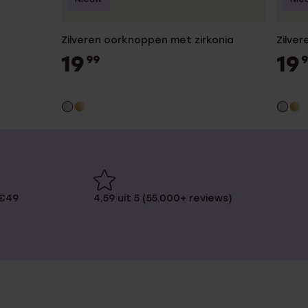
Zilveren oorknoppen met zirkonia
Zilve
19
19
99
9
 €49
4,59 uit 5 (55.000+ reviews)