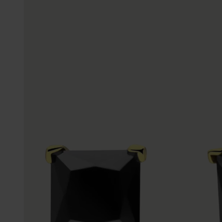
Gepersonaliseerde
Disney
juwelen
K3
Enkelbandjes
Accessoires