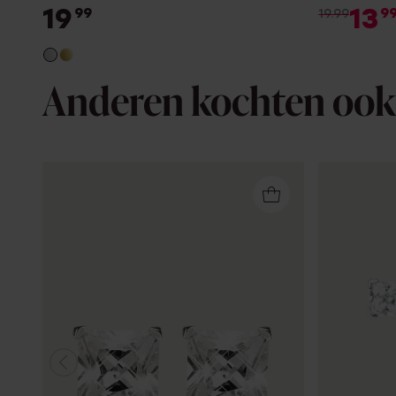
19
13
99
9
19.99
Anderen kochten ook