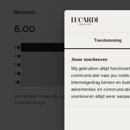
Reviews
1 Beoordelinge
5.00
Toestemming
5
100.
4
0.0
Jouw voorkeuren
3
0.0
Wij gebruiken altijd functio
2
0.0
communicatie naar jou makkel
1
internetgedrag binnen en bu
0.0
advertenties en communicatie
voorkeuren altijd weer aanp
Verzameld onder de
Gebruiksvoorwaarden
van
Trusted shops