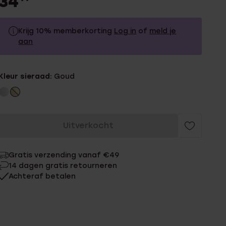
34
Krijg 10% memberkorting
Log in
of
meld je
aan
34.99
Zonder memberkorting
Kleur sieraad:
Goud
31.49
Met memberkorting
Uitverkocht
Gratis verzending vanaf €49
14 dagen gratis retourneren
Achteraf betalen