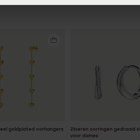
teel goldplated oorhangers
Zilveren oorringen gedraaid z
voor dames