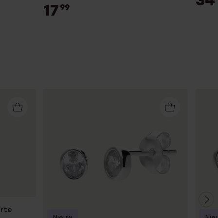
34
17
99
rte
Nieuw
Nie