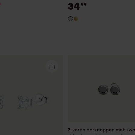
34
9
99
Zilveren oorknoppen met zwa