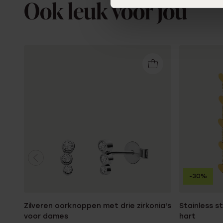
Ook leuk voor jou
-30%
Zilveren oorknoppen met drie zirkonia's
Stainless s
voor dames
hart