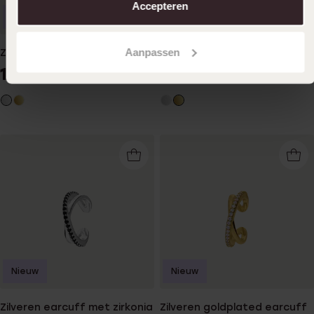
Accepteren
Nieuw
Nieuw
Aanpassen
Zilveren earcuff
Zilveren goldplated earcuff
19
24
99
99
Nieuw
Nieuw
Zilveren earcuff met zirkonia
Zilveren goldplated earcuff