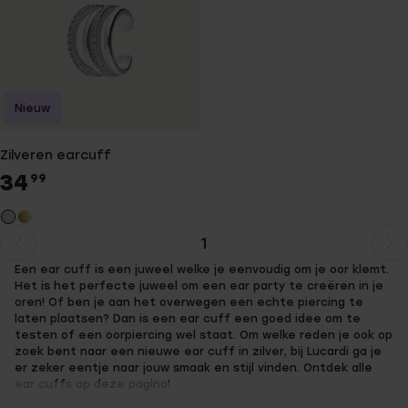
Nieuw
Zilveren earcuff
34
99
1
Huidige
Ga
Een ear cuff is een juweel welke je eenvoudig om je oor klemt.
pagina
naar
Het is het perfecte juweel om een ear party te creëren in je
pagina
oren! Of ben je aan het overwegen een echte piercing te
laten plaatsen? Dan is een ear cuff een goed idee om te
testen of een oorpiercing wel staat. Om welke reden je ook op
zoek bent naar een nieuwe ear cuff in zilver, bij Lucardi ga je
er zeker eentje naar jouw smaak en stijl vinden. Ontdek alle
ear cuffs op deze pagina!