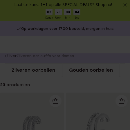
Laatste kans: 1+1 op alle SPECIAL DEALS* Shop nu!
02
23
08
04
Dagen
Uren
Min
Sec
Op werkdagen voor 17.00 besteld, morgen in huis
You
Zilver
Zilveren ear cuffs voor dames
are
Zilveren oorbellen
Gouden oorbellen
S
here:
23
producten