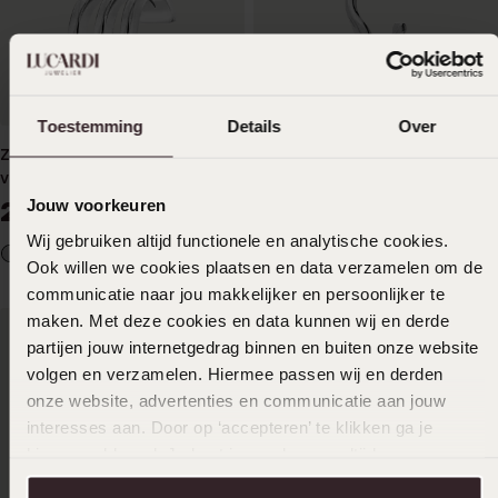
Nieuw
Toestemming
Details
Over
Zilveren earcuff driedubbel
Zilveren earcuff
voor dames
19
99
Jouw voorkeuren
24
99
Wij gebruiken altijd functionele en analytische cookies.
Ook willen we cookies plaatsen en data verzamelen om de
communicatie naar jou makkelijker en persoonlijker te
maken. Met deze cookies en data kunnen wij en derde
partijen jouw internetgedrag binnen en buiten onze website
volgen en verzamelen. Hiermee passen wij en derden
onze website, advertenties en communicatie aan jouw
interesses aan. Door op ‘accepteren’ te klikken ga je
hiermee akkoord. Je kunt je voorkeuren altijd weer
aanpassen. Lees er meer over in ons
cookiebeleid
.