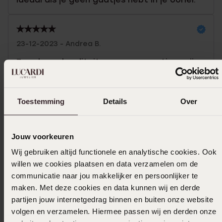
23-12-2023 - Andrea B.
Zeer hoge kwaliteit voor een gunstige prijs
|
Vanuit het Duits vertaald
Originele review bekijken
Toestemming
Details
Over
Toon meer
Jouw voorkeuren
Wij gebruiken altijd functionele en analytische cookies. Ook
Uitverkocht
willen we cookies plaatsen en data verzamelen om de
communicatie naar jou makkelijker en persoonlijker te
Ook leuk voor jou
maken. Met deze cookies en data kunnen wij en derde
partijen jouw internetgedrag binnen en buiten onze website
volgen en verzamelen. Hiermee passen wij en derden onze