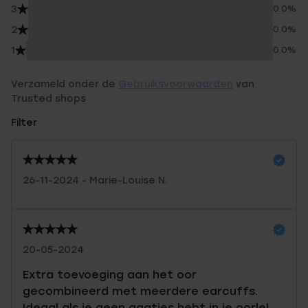
3
0.0%
2
0.0%
1
0.0%
Verzameld onder de
Gebruiksvoorwaarden
van
Trusted shops
Filter
26-11-2024 - Marie-Louise N.
20-05-2024
Extra toevoeging aan het oor
gecombineerd met meerdere earcuffs.
Ideaal als je geen gaatjes hebt in je oorlel.