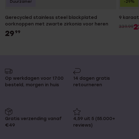
Duurzamer
-29%
Gerecycled stainless steel blackplated
9 karaat
oorknoppen met zwarte zirkonia voor heren
2
339.99
29
99
Op werkdagen voor 17.00
14 dagen gratis
besteld, morgen in huis
retourneren
Gratis verzending vanaf
4,59 uit 5 (55.000+
€49
reviews)