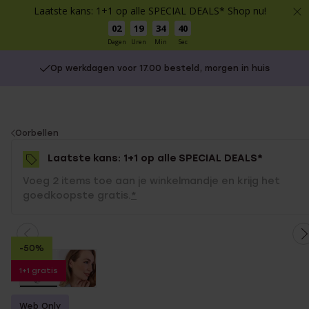
Laatste kans: 1+1 op alle SPECIAL DEALS* Shop nu!
02
19
34
39
Dagen
Uren
Min
Sec
Op werkdagen voor 17.00 besteld, morgen in huis
You
Oorbellen
are
Laatste kans: 1+1 op alle SPECIAL DEALS*
here:
Voeg 2 items toe aan je winkelmandje en krijg het
goedkoopste gratis.
*
-50%
1+1 gratis
Web Only