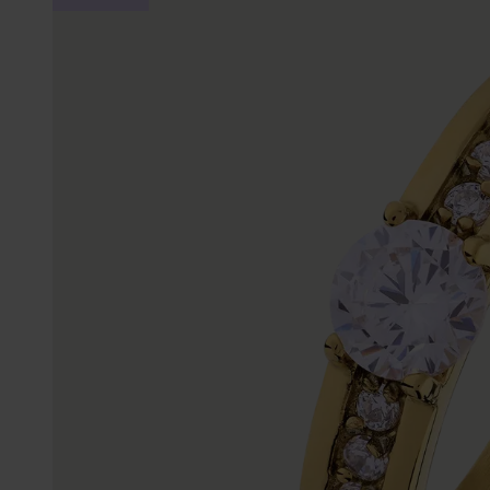
Gepersonaliseerde
Disney
juwelen
K3
Enkelbandjes
Accessoires