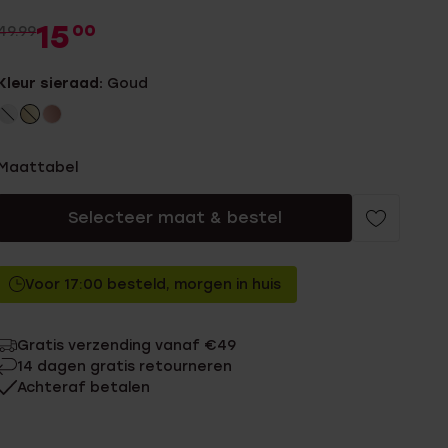
15
00
49.99
Kleur sieraad:
Goud
Maattabel
Selecteer maat & bestel
Voor 17:00 besteld, morgen in huis
Gratis verzending vanaf €49
14 dagen gratis retourneren
Achteraf betalen