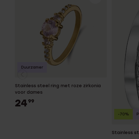
Duurzamer
Stainless steel ring met roze zirkonia
voor dames
24
99
-70%
P
Stainless s