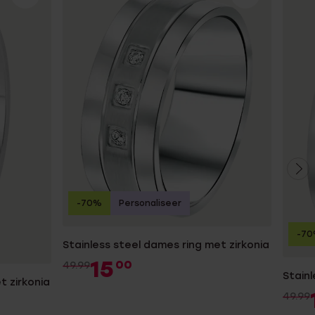
-70%
Personaliseer
-7
Stainless steel dames ring met zirkonia
15
00
49.99
Stainl
t zirkonia
49.99