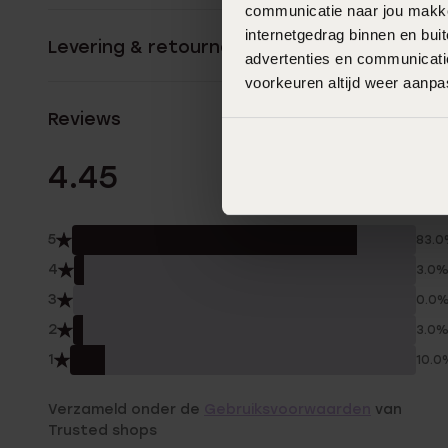
communicatie naar jou makkel
internetgedrag binnen en bu
Levering & retourneren
advertenties en communicatie
voorkeuren altijd weer aanp
Reviews
29 Beoordelinge
4.45
5
83.
4
3.0
3
0.0
2
3.0
1
10.0
Verzameld onder de
Gebruiksvoorwaarden
van
Trusted shops