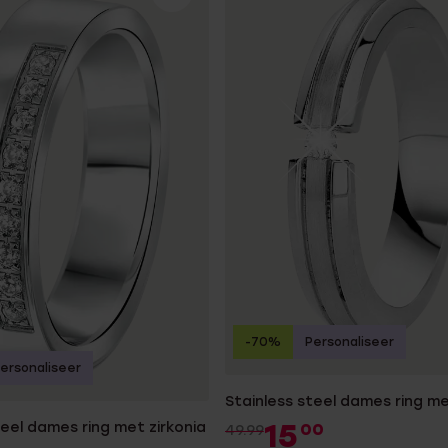
-70%
Personaliseer
ersonaliseer
Stainless steel dames ring me
15
teel dames ring met zirkonia
00
49.99