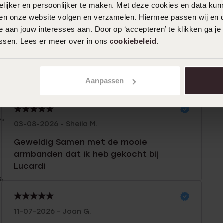
ijker en persoonlijker te maken. Met deze cookies en data kunn
iten onze website volgen en verzamelen. Hiermee passen wij en 
 aan jouw interesses aan. Door op ‘accepteren’ te klikken ga je
assen. Lees er meer over in ons
cookiebeleid
.
Aanpassen
n
Filter
0%
03-08-2026 - Sheila M.
%
Geweldig Samen met de mooie
%
armbanden dat ik heb gekocht bij
%
Lucardi
%
11-07-2026 - Joan G.