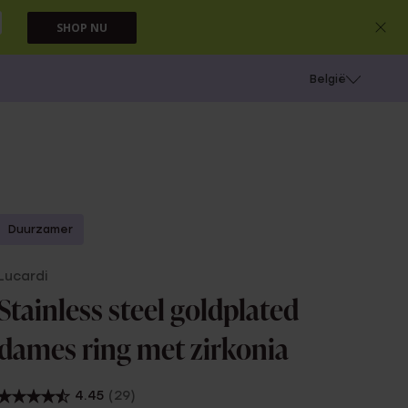
SHOP NU
e
Gaatjes schieten
België
Duurzamer
Lucardi
Stainless steel goldplated
dames ring met zirkonia
4.45
(29)