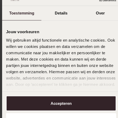
Toestemming
Details
Over
-25%
Bestseller
14 Karaat geelgouden ring met 3 zirkonia
14 Karaa
Jouw voorkeuren
stenen
1
199.99
279
Wij gebruiken altijd functionele en analytische cookies. Ook
99
willen we cookies plaatsen en data verzamelen om de
communicatie naar jou makkelijker en persoonlijker te
maken. Met deze cookies en data kunnen wij en derde
Anderen kochten ook
partijen jouw internetgedrag binnen en buiten onze website
volgen en verzamelen. Hiermee passen wij en derden onze
website, advertenties en communicatie aan jouw interesses
aan. Door op ‘accepteren’ te klikken ga je hiermee akkoord.
Je kunt je voorkeuren altijd weer aanpassen. Lees er meer
over in ons
cookiebeleid
.
Accepteren