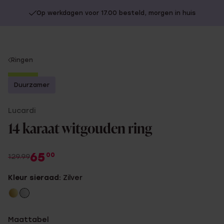
Op werkdagen voor 17.00 besteld, morgen in huis
You
Ringen
are
-50%
here:
Duurzamer
Lucardi
14 karaat witgouden ring
65
00
129.99
Kleur sieraad:
Zilver
Maattabel