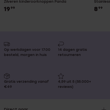
Zilveren kinderoorknoppen Panda
Stainle
19
8
99
99
Op werkdagen voor 17.00
14 dagen gratis
besteld, morgen in huis
retourneren
Gratis verzending vanaf
4,59 uit 5 (55.000+
€49
reviews)
Direct naar