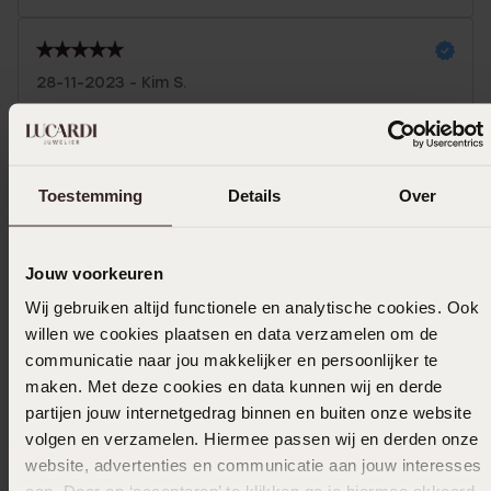
28-11-2023 - Kim S.
Mooie oorbellen
Toon meer
Toestemming
Details
Over
Jouw voorkeuren
In winkelmandje
Wij gebruiken altijd functionele en analytische cookies. Ook
willen we cookies plaatsen en data verzamelen om de
Ook leuk voor jou
communicatie naar jou makkelijker en persoonlijker te
maken. Met deze cookies en data kunnen wij en derde
partijen jouw internetgedrag binnen en buiten onze website
volgen en verzamelen. Hiermee passen wij en derden onze
website, advertenties en communicatie aan jouw interesses