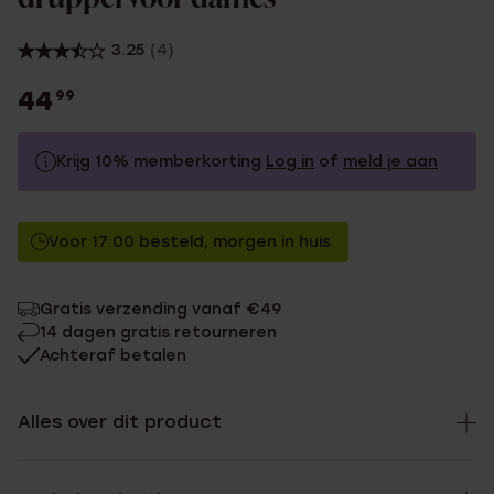
3.25
(4)
44
99
Krijg 10% memberkorting
Log in
of
meld je aan
44.99
Zonder memberkorting
Voor 17:00 besteld, morgen in huis
40.49
Met memberkorting
Gratis verzending vanaf €49
14 dagen gratis retourneren
Achteraf betalen
Alles over dit product