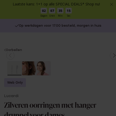
Laatste kans: 1+1 op alle SPECIAL DEALS* Shop nu!
02
07
35
14
Dagen
Uren
Min
Sec
Op werkdagen voor 17.00 besteld, morgen in huis
You
Oorbellen
are
here:
Web Only
Lucardi
Zilveren oorringen met hanger
druppel voor dames