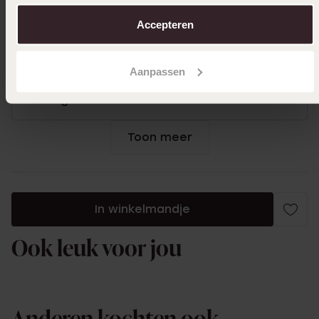
over in ons
cookiebeleid
.
12-05-2025 - Manou
Accepteren
Een super mooi product van goede kwaliteit
had hem nog snel een paar dagen van te
Aanpassen
voren gehaald voor Moederdag super mooie
ketting
Toon meer
In winkelmandje
Ook leuk voor jou