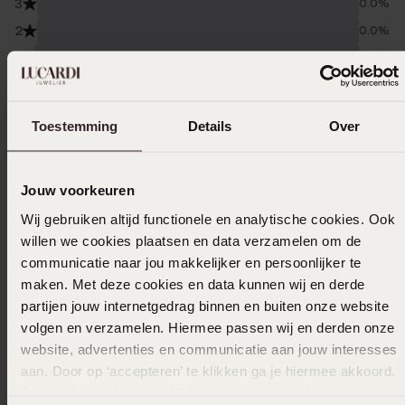
3
0.0%
2
0.0%
1
0.0%
Verzameld onder de
Gebruiksvoorwaarden
van
Trusted shops
Toestemming
Details
Over
Filter
Jouw voorkeuren
Wij gebruiken altijd functionele en analytische cookies. Ook
12-06-2026 - Selma E.
willen we cookies plaatsen en data verzamelen om de
Ik vind heel goed product en heel mooi
communicatie naar jou makkelijker en persoonlijker te
maken. Met deze cookies en data kunnen wij en derde
partijen jouw internetgedrag binnen en buiten onze website
volgen en verzamelen. Hiermee passen wij en derden onze
31-10-2025 - Jj D.
website, advertenties en communicatie aan jouw interesses
aan. Door op ‘accepteren’ te klikken ga je hiermee akkoord.
Je kunt je voorkeuren altijd weer aanpassen. Lees er meer