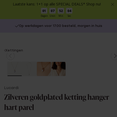
Laatste kans: 1+1 op alle SPECIAL DEALS* Shop nu!
01
07
52
04
Dagen
Uren
Min
Sec
Op werkdagen voor 17.00 besteld, morgen in huis
You
Kettingen
are
here:
Lucardi
Zilveren goldplated ketting hanger
hart parel