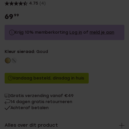
4.75
(4)
69
99
Krijg 10% memberkorting
Log in
of
meld je aan
69.99
Zonder memberkorting
Kleur sieraad:
Goud
62.99
Met memberkorting
Vandaag besteld, dinsdag in huis
Gratis verzending vanaf €49
14 dagen gratis retourneren
Achteraf betalen
Alles over dit product