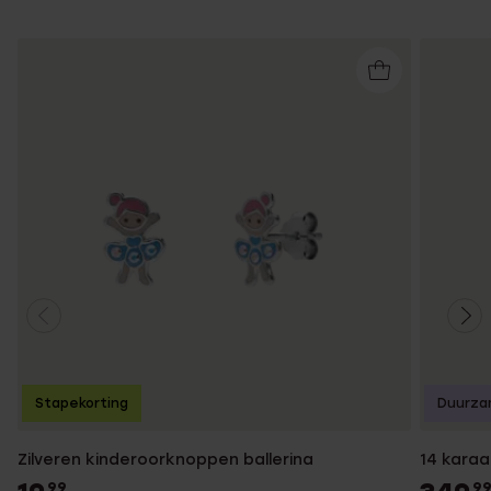
Stapekorting
Duurza
Zilveren kinderoorknoppen ballerina
14 karaa
99
9