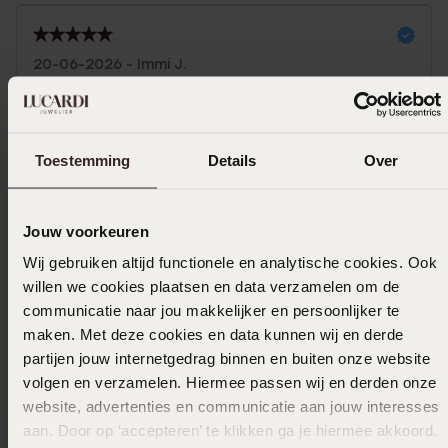
20-06-2026 - Immi J.
Toon meer
Toestemming
Details
Over
In winkelmandje
Jouw voorkeuren
Wij gebruiken altijd functionele en analytische cookies. Ook
Ook leuk voor jou
willen we cookies plaatsen en data verzamelen om de
communicatie naar jou makkelijker en persoonlijker te
maken. Met deze cookies en data kunnen wij en derde
partijen jouw internetgedrag binnen en buiten onze website
volgen en verzamelen. Hiermee passen wij en derden onze
website, advertenties en communicatie aan jouw interesses
aan. Door op ‘accepteren’ te klikken ga je hiermee akkoord.