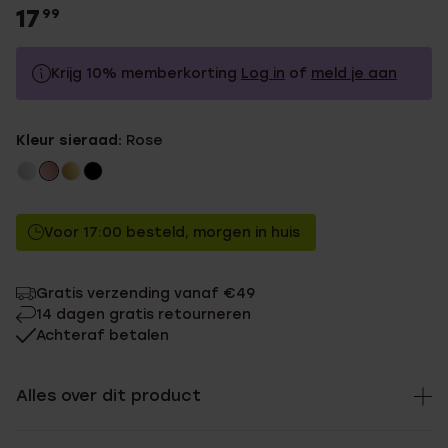
17
99
Krijg 10% memberkorting
Log in
of
meld je aan
17.99
Zonder memberkorting
Kleur sieraad:
Rose
16.19
Met memberkorting
Voor 17:00 besteld, morgen in huis
Gratis verzending vanaf €49
14 dagen gratis retourneren
Achteraf betalen
Alles over dit product