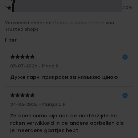
1
2.0%
Verzameld onder de
Gebruiksvoorwaarden
van
Trusted shops
Filter
05-07-2026 - Maria K.
Дуже гарні прикраси за низькою ціною
24-06-2026 - Marijana F.
Ze doen soms pijn aan de achterzijde en
raken verwikkeld in de andere oorbellen als
je meerdere gaatjes hebt