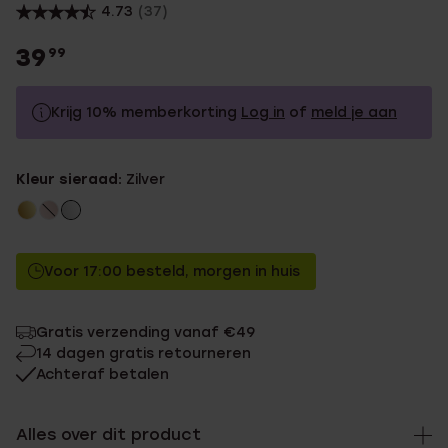
4.73
(37)
39
99
Krijg 10% memberkorting
Log in
of
meld je aan
39.99
Zonder memberkorting
Kleur sieraad:
Zilver
35.99
Met memberkorting
Voor 17:00 besteld, morgen in huis
Gratis verzending vanaf €49
14 dagen gratis retourneren
Achteraf betalen
Alles over dit product