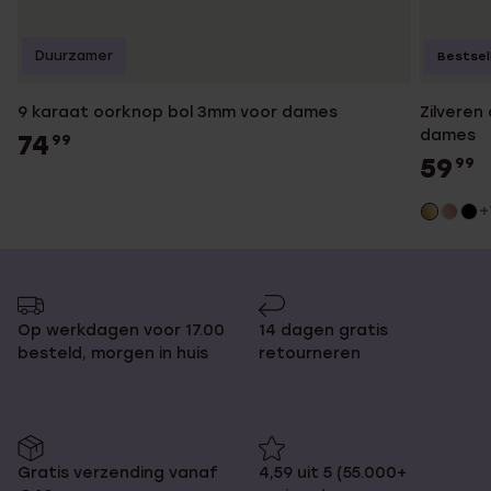
Duurzamer
Bestsel
9 karaat oorknop bol 3mm voor dames
Zilveren
dames
74
99
59
99
+
Op werkdagen voor 17.00
14 dagen gratis
besteld, morgen in huis
retourneren
Gratis verzending vanaf
4,59 uit 5 (55.000+