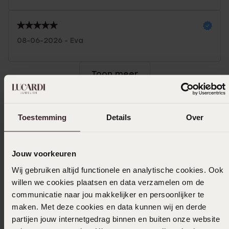
08-06-2026 - Eva
Toon meer
Toestemming
Details
Over
In winkelmandje
Ook leuk voor jou
Jouw voorkeuren
Wij gebruiken altijd functionele en analytische cookies. Ook
willen we cookies plaatsen en data verzamelen om de
communicatie naar jou makkelijker en persoonlijker te
maken. Met deze cookies en data kunnen wij en derde
partijen jouw internetgedrag binnen en buiten onze website