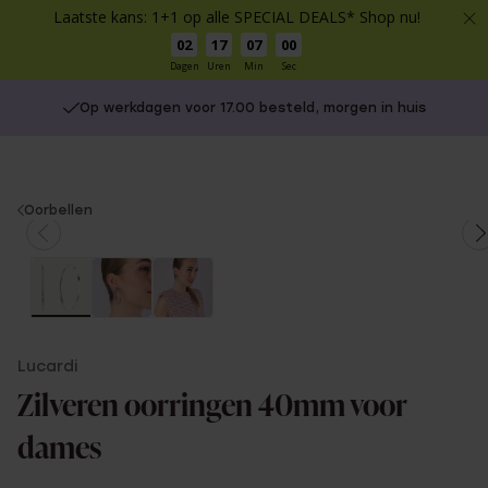
Laatste kans: 1+1 op alle SPECIAL DEALS* Shop nu!
02
17
07
00
Dagen
Uren
Min
Sec
Op werkdagen voor 17.00 besteld, morgen in huis
You
Oorbellen
are
here:
Lucardi
Zilveren oorringen 40mm voor
dames