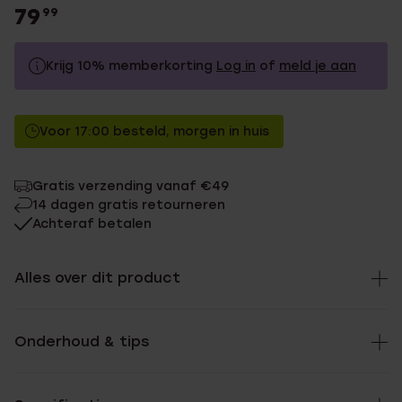
79
99
Krijg 10% memberkorting
Log in
of
meld je aan
79.99
Zonder memberkorting
Voor 17:00 besteld, morgen in huis
71.99
Met memberkorting
Gratis verzending vanaf €49
14 dagen gratis retourneren
Achteraf betalen
Alles over dit product
Onderhoud & tips