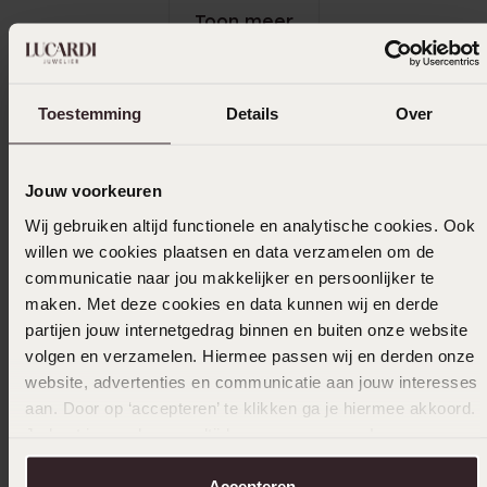
Toon meer
Toestemming
Details
Over
In winkelmandje
Ook leuk voor jou
Jouw voorkeuren
Wij gebruiken altijd functionele en analytische cookies. Ook
willen we cookies plaatsen en data verzamelen om de
communicatie naar jou makkelijker en persoonlijker te
maken. Met deze cookies en data kunnen wij en derde
partijen jouw internetgedrag binnen en buiten onze website
volgen en verzamelen. Hiermee passen wij en derden onze
website, advertenties en communicatie aan jouw interesses
aan. Door op ‘accepteren’ te klikken ga je hiermee akkoord.
Je kunt je voorkeuren altijd weer aanpassen. Lees er meer
over in ons
cookiebeleid
.
Accepteren