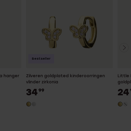
Bestseller
ia hanger
Zilveren goldplated kinderoorringen
Little
vlinder zirkonia
goldp
wit
34
24
99