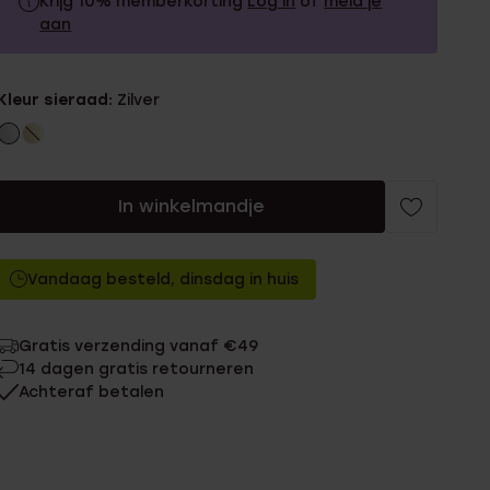
Krijg 10% memberkorting
Log in
of
meld je
aan
34.99
Zonder memberkorting
Kleur sieraad:
Zilver
31.49
Met memberkorting
In winkelmandje
Vandaag besteld, dinsdag in huis
Gratis verzending vanaf €49
14 dagen gratis retourneren
Achteraf betalen