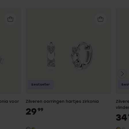
Bestseller
Best
onia voor
Zilveren oorringen hartjes zirkonia
Zilver
vlinde
29
99
34