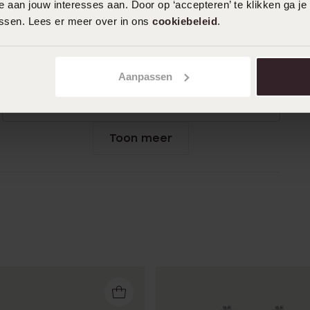
 aan jouw interesses aan. Door op ‘accepteren’ te klikken ga je
wachten.
assen. Lees er meer over in ons
cookiebeleid
.
Aanpassen
01-04-2026 - Sanne Mulders
goede kwaliteit/prijs
Toon meer