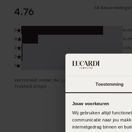
68 Beoordelinge
4.76
5
81.0
4
16.0
3
1.0%
2
1.0%
1
0.0
Verzameld onder de
Gebruiksvoorwaarden
van
Toestemming
Trusted shops
Jouw voorkeuren
Wij gebruiken altijd functio
communicatie naar jou makkel
internetgedrag binnen en bu