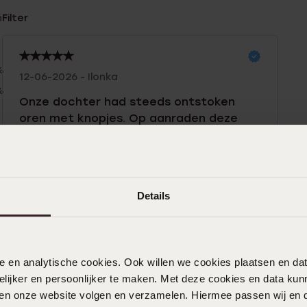
n
Filter
%
12-06-2026 - Ilonka
%
Onze dochter had steeds ontstoken
oren met knopjes. Op aanraden deze
genomen. Na 2 dagen al geen last meer
van zere oren.
%
Details
23-05-2026 - Maureen S.
Mijn dochter heeft deze voorzich zelf
gekocht. Zodat ze alvast een extra paar
nele en analytische cookies. Ook willen we cookies plaatsen en 
oorbellen heeft nadat de
ijker en persoonlijker te maken. Met deze cookies en data kunn
schietoorbellen eruit mogen. Ze
iten onze website volgen en verzamelen. Hiermee passen wij en 
verheugd zich er enorm op en kan niet