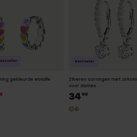
estseller
Bestseller
rring gekleurde emaille
Zilveren oorringen met zirkon
voor dames
34
9
99