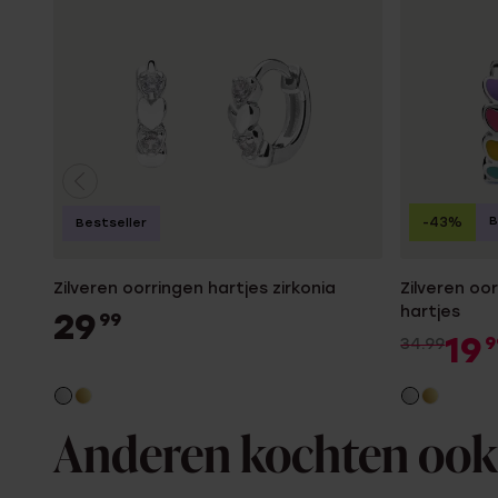
B
-43%
Bestseller
Zilveren oorringen hartjes zirkonia
Zilveren oo
hartjes
29
99
19
9
34.99
Anderen kochten ook