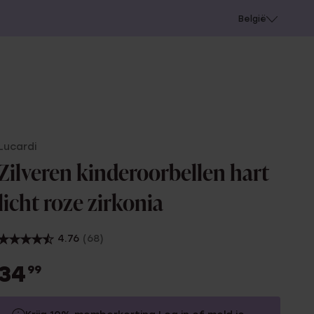
e
Gaatjes schieten
België
Lucardi
Zilveren kinderoorbellen hart
licht roze zirkonia
4.76
(68)
34
99