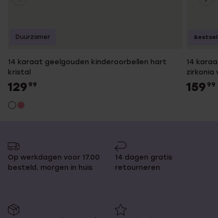
Duurzamer
Bestsel
14 karaat geelgouden kinderoorbellen hart
14 karaa
kristal
zirkonia
129
159
99
99
Op werkdagen voor 17.00
14 dagen gratis
besteld, morgen in huis
retourneren