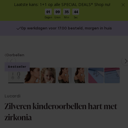
Laatste kans: 1+1 op alle SPECIAL DEALS* Shop nu!
01
09
35
44
Dagen
Uren
Min
Sec
Op werkdagen voor 17.00 besteld, morgen in huis
You
Oorbellen
are
Bestseller
here:
Lucardi
Zilveren kinderoorbellen hart met
zirkonia