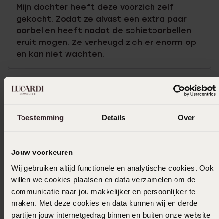
Mijn dochter heeft deze voorzich zelf
gekocht. Zodat ze alvast een extra paar
oorbellen heeft nadat de schietoorbellen
eruit mogen. Ze verheugd zich er enorm op
en kan niet wachten.
01-04-2026 - Sanne Mulders
goede kwaliteit/prijs
Toestemming
Details
Over
Toon meer
Jouw voorkeuren
Wij gebruiken altijd functionele en analytische cookies. Ook
willen we cookies plaatsen en data verzamelen om de
In winkelmandje
communicatie naar jou makkelijker en persoonlijker te
maken. Met deze cookies en data kunnen wij en derde
partijen jouw internetgedrag binnen en buiten onze website
Ook leuk voor jou