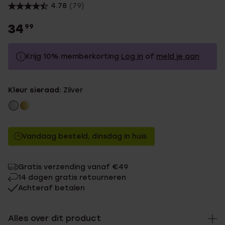
4.78
(79)
34
99
Krijg 10% memberkorting
Log in
of
meld je aan
34.99
Zonder memberkorting
Kleur sieraad:
Zilver
31.49
Met memberkorting
Vandaag besteld, dinsdag in huis
Gratis verzending vanaf €49
14 dagen gratis retourneren
Achteraf betalen
Alles over dit product