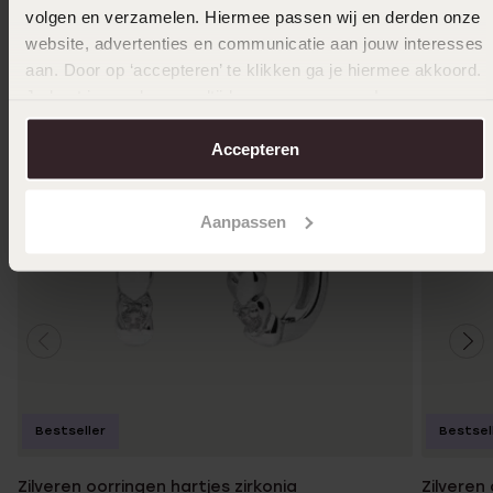
volgen en verzamelen. Hiermee passen wij en derden onze
website, advertenties en communicatie aan jouw interesses
aan. Door op ‘accepteren’ te klikken ga je hiermee akkoord.
Je kunt je voorkeuren altijd weer aanpassen. Lees er meer
over in ons
cookiebeleid
.
Accepteren
Aanpassen
Bestseller
Bestsel
Zilveren oorringen hartjes zirkonia
Zilveren