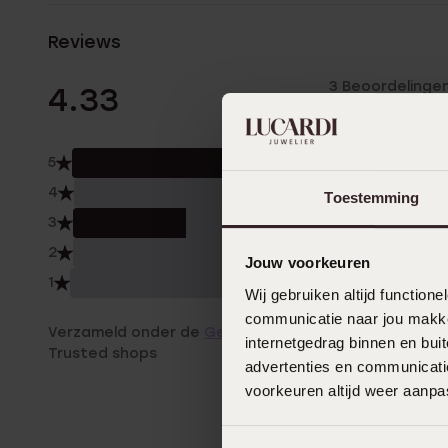
Reviews
3 Beoordelinge
4.33
5
67.0
4
0.0
Toestemming
3
33.
2
0.0
Jouw voorkeuren
1
0.0
Wij gebruiken altijd functio
communicatie naar jou makkel
Verzameld onder de
Gebruiksvoorwaarden
van
internetgedrag binnen en bu
Trusted shops
advertenties en communicatie
voorkeuren altijd weer aanp