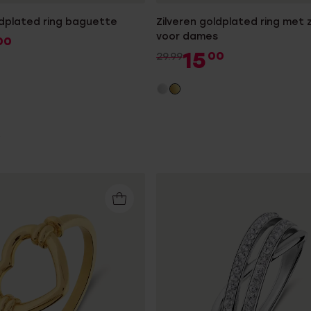
ldplated ring baguette
Zilveren goldplated ring met z
voor dames
00
15
00
29.99