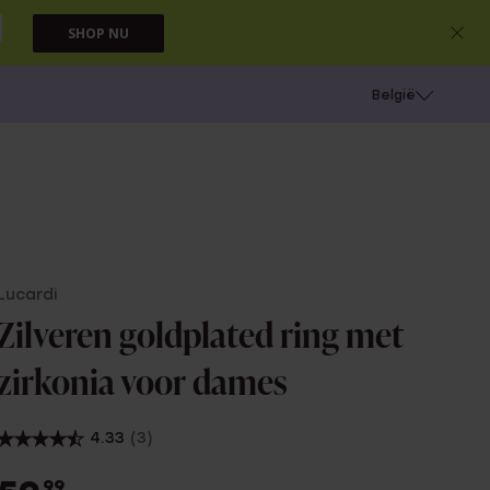
SHOP NU
e
Gaatjes schieten
België
Lucardi
Zilveren goldplated ring met
zirkonia voor dames
4.33
(3)
99