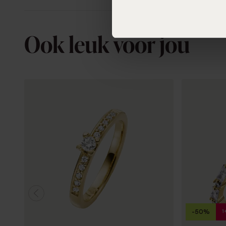
Ook leuk voor jou
1
-50%