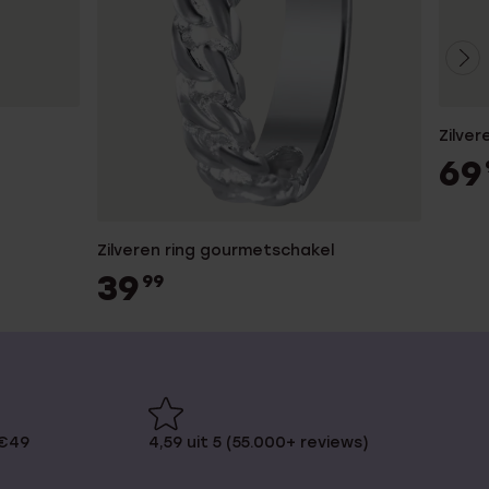
Zilver
69
Zilveren ring gourmetschakel
39
99
 €49
4,59 uit 5 (55.000+ reviews)