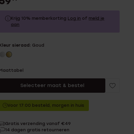
59
Krijg 10% memberkorting
Log in
of
meld je
aan
59.99
Zonder memberkorting
Kleur sieraad:
Goud
53.99
Met memberkorting
Maattabel
Selecteer maat & bestel
Voor 17:00 besteld, morgen in huis
Gratis verzending vanaf €49
14 dagen gratis retourneren