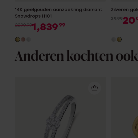
14K geelgouden aanzoekring diamant
Zilveren go
Snowdrops H101
20
39.99
1,839
99
2299.99
Anderen kochten ook