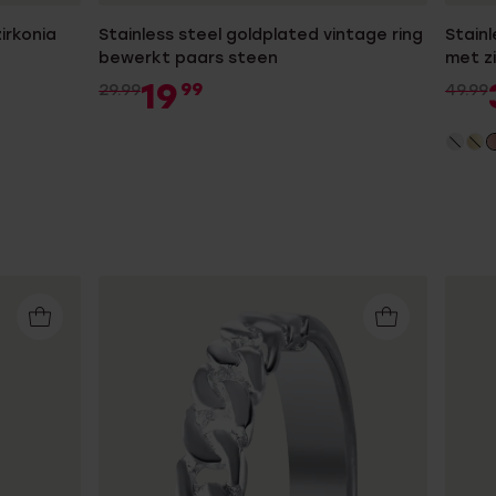
irkonia
Stainless steel goldplated vintage ring
Stain
bewerkt paars steen
met zi
19
99
29.99
49.99