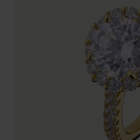
Gepersonaliseerde
Disney
juwelen
K3
Enkelbandjes
Accessoires