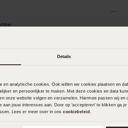
n
Filter
%
16-07-2026 - Yassine Bouchaouni
%
Details
0%
%
13-06-2026 - Anissa K.
%
nele en analytische cookies. Ook willen we cookies plaatsen en 
Erg mooie ring glinsterd prachtig
ijker en persoonlijker te maken. Met deze cookies en data kunn
iten onze website volgen en verzamelen. Hiermee passen wij en 
 aan jouw interesses aan. Door op ‘accepteren’ te klikken ga je
assen. Lees er meer over in ons
cookiebeleid
.
15-04-2026 - Rachel