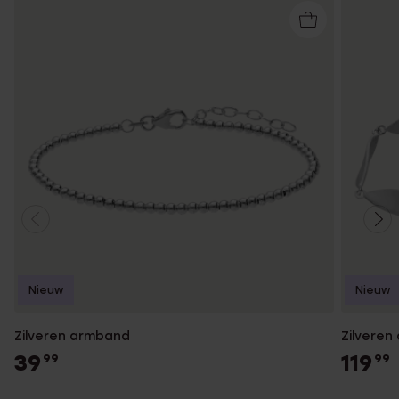
Nieuw
Nieuw
Zilveren armband
Zilveren
39
119
99
99