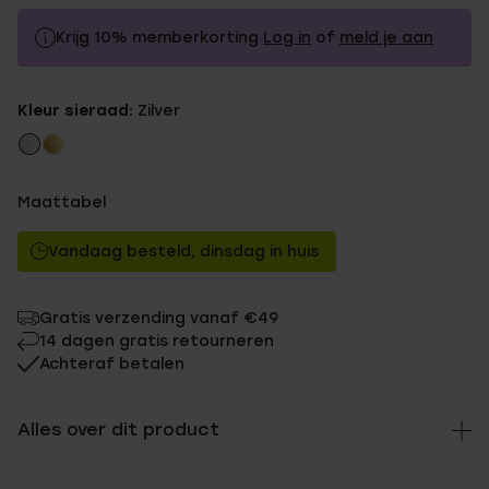
Krijg 10% memberkorting
Log in
of
meld je aan
19.99
Zonder memberkorting
Kleur sieraad:
Zilver
17.99
Met memberkorting
Maattabel
Vandaag besteld, dinsdag in huis
Gratis verzending vanaf €49
14 dagen gratis retourneren
Achteraf betalen
Alles over dit product