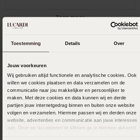
Toon meer
Toestemming
Details
Over
Selecteer maat & bestel
Ook leuk voor jou
Jouw voorkeuren
Wij gebruiken altijd functionele en analytische cookies. Ook
willen we cookies plaatsen en data verzamelen om de
communicatie naar jou makkelijker en persoonlijker te
maken. Met deze cookies en data kunnen wij en derde
partijen jouw internetgedrag binnen en buiten onze website
volgen en verzamelen. Hiermee passen wij en derden onze
website, advertenties en communicatie aan jouw interesses
aan. Door op ‘accepteren’ te klikken ga je hiermee akkoord.
Je kunt je voorkeuren altijd weer aanpassen. Lees er meer