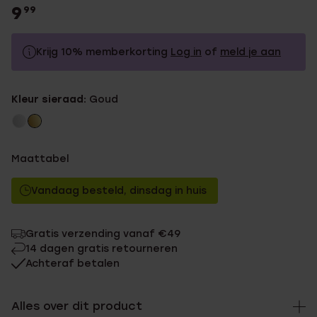
9
99
Krijg 10% memberkorting
Log in
of
meld je aan
9.99
Zonder memberkorting
Kleur sieraad:
Goud
8.99
Met memberkorting
Maattabel
Vandaag besteld, dinsdag in huis
Gratis verzending vanaf €49
14 dagen gratis retourneren
Achteraf betalen
Alles over dit product