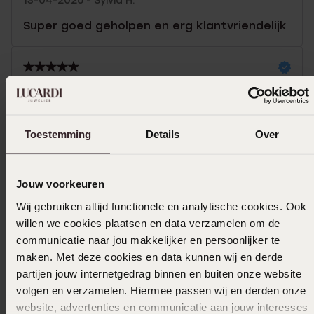
13-04-2026 - Sylvia H.
Super goed geholpen en erg klantvriendelijk
27-12-2025 - M S.
Hij zit lekker heel lichtjes
Toestemming
Details
Over
Toon meer
Jouw voorkeuren
Wij gebruiken altijd functionele en analytische cookies. Ook
Selecteer maat & bestel
willen we cookies plaatsen en data verzamelen om de
communicatie naar jou makkelijker en persoonlijker te
Ook leuk voor jou
maken. Met deze cookies en data kunnen wij en derde
partijen jouw internetgedrag binnen en buiten onze website
volgen en verzamelen. Hiermee passen wij en derden onze
website, advertenties en communicatie aan jouw interesses