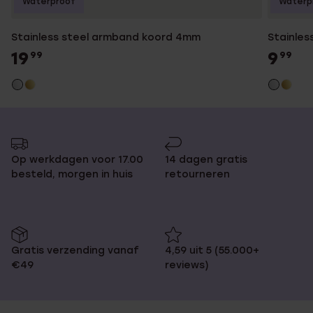
Waterproof
Waterp
Stainless steel armband koord 4mm
Stainles
19
9
99
99
Op werkdagen voor 17.00
14 dagen gratis
besteld, morgen in huis
retourneren
Gratis verzending vanaf
4,59 uit 5 (55.000+
€49
reviews)