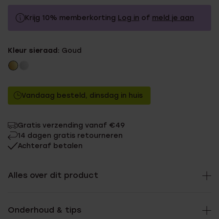
Krijg 10% memberkorting
Log in
of
meld je aan
24.99
Zonder memberkorting
Kleur sieraad:
Goud
22.49
Met memberkorting
Vandaag besteld, dinsdag in huis
Gratis verzending vanaf €49
14 dagen gratis retourneren
Achteraf betalen
Alles over dit product
Onderhoud & tips