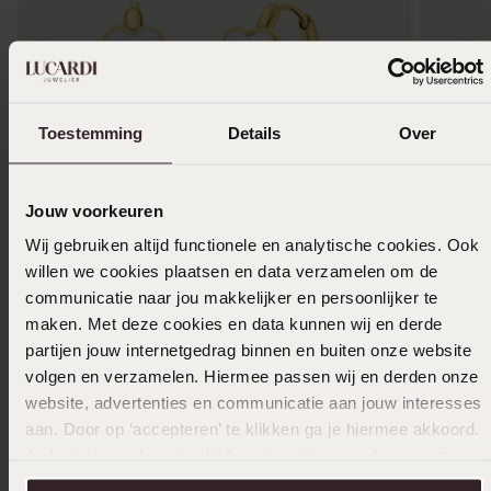
Toestemming
Details
Over
Jouw voorkeuren
Wij gebruiken altijd functionele en analytische cookies. Ook
willen we cookies plaatsen en data verzamelen om de
Stainless steel goldplated oorringen met hart
Zilveren 
communicatie naar jou makkelijker en persoonlijker te
emaille wit
29
99
maken. Met deze cookies en data kunnen wij en derde
19
99
partijen jouw internetgedrag binnen en buiten onze website
volgen en verzamelen. Hiermee passen wij en derden onze
website, advertenties en communicatie aan jouw interesses
aan. Door op ‘accepteren’ te klikken ga je hiermee akkoord.
Anderen kochten ook
Je kunt je voorkeuren altijd weer aanpassen. Lees er meer
over in ons
cookiebeleid
.