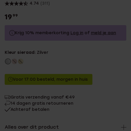
4.74
(311)
19
99
Krijg 10% memberkorting
Log in
of
meld je aan
19.99
Zonder memberkorting
Kleur sieraad:
Zilver
17.99
Met memberkorting
Voor 17:00 besteld, morgen in huis
Gratis verzending vanaf €49
14 dagen gratis retourneren
Achteraf betalen
Alles over dit product