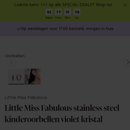
Laatste kans: 1+1 op alle SPECIAL DEALS* Shop nu!
02
17
31
18
Dagen
Uren
Min
Sec
Op werkdagen voor 17.00 besteld, morgen in huis
You
Oorbellen
are
here:
Little Miss Fabulous
Little Miss Fabulous stainless steel
kinderoorbellen violet kristal