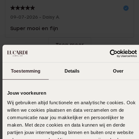
09-07-2026 - Daisy A.
Super mooi en fijn
Toon meer
Toestemming
Details
Over
In winkelmandje
Ook leuk voor jou
Jouw voorkeuren
Wij gebruiken altijd functionele en analytische cookies. Ook
willen we cookies plaatsen en data verzamelen om de
communicatie naar jou makkelijker en persoonlijker te
maken. Met deze cookies en data kunnen wij en derde
partijen jouw internetgedrag binnen en buiten onze website