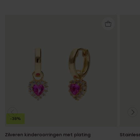
-38%
Zilveren kinderoorringen met plating
Stainles