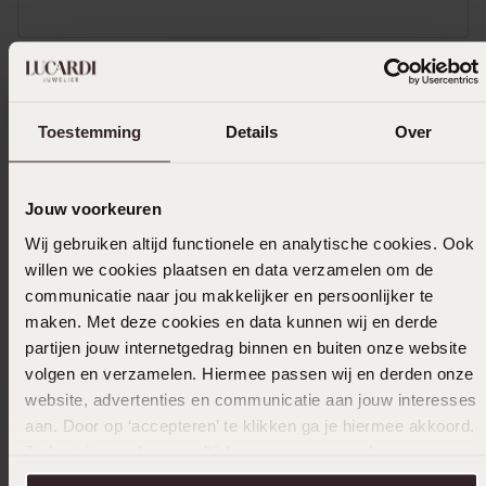
Toon meer
Toestemming
Details
Over
In winkelmandje
Jouw voorkeuren
Ook leuk voor jou
Wij gebruiken altijd functionele en analytische cookies. Ook
willen we cookies plaatsen en data verzamelen om de
communicatie naar jou makkelijker en persoonlijker te
maken. Met deze cookies en data kunnen wij en derde
partijen jouw internetgedrag binnen en buiten onze website
volgen en verzamelen. Hiermee passen wij en derden onze
website, advertenties en communicatie aan jouw interesses
aan. Door op ‘accepteren’ te klikken ga je hiermee akkoord.
Je kunt je voorkeuren altijd weer aanpassen. Lees er meer
over in ons
cookiebeleid
.