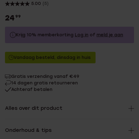
5.00
(5)
24
99
Krijg 10% memberkorting
Log in
of
meld je aan
24.99
Zonder memberkorting
Vandaag besteld, dinsdag in huis
22.49
Met memberkorting
Gratis verzending vanaf €49
14 dagen gratis retourneren
Achteraf betalen
Alles over dit product
Onderhoud & tips