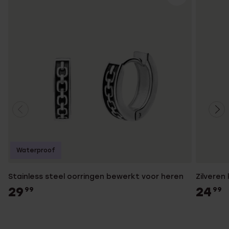
Waterproof
Stainless steel oorringen bewerkt voor heren
Zilveren
29
24
99
99