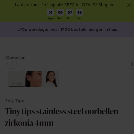
Laatste kans: 1+1 op alle SPECIAL DEALS* Shop nu!
01
09
07
16
Dagen
Uren
Min
Sec
Op werkdagen voor 17.00 besteld, morgen in huis
You
Oorbellen
are
here:
Tiny Tips
Tiny tips stainless steel oorbellen
zirkonia 4mm