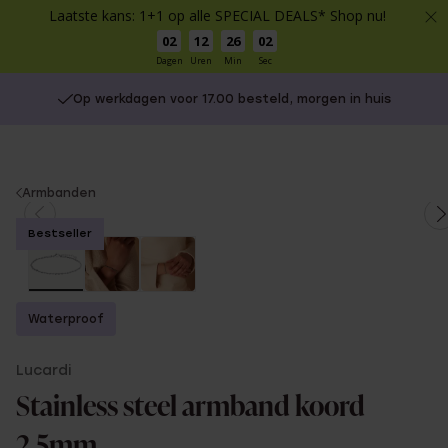
Laatste kans: 1+1 op alle SPECIAL DEALS* Shop nu!
02
12
26
02
Dagen
Uren
Min
Sec
Op werkdagen voor 17.00 besteld, morgen in huis
You
Armbanden
are
Bestseller
here:
Waterproof
Lucardi
Stainless steel armband koord
2,5mm