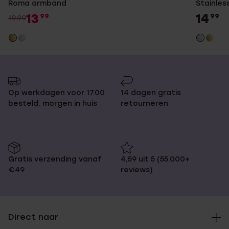
Roma armband
Stainle
13
14
99
99
19.99
Op werkdagen voor 17.00
14 dagen gratis
besteld, morgen in huis
retourneren
Gratis verzending vanaf
4,59 uit 5 (55.000+
€49
reviews)
Direct naar