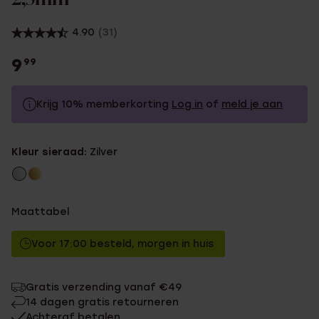
4.90
(31)
9
99
Krijg 10% memberkorting
Log in
of
meld je aan
9.99
Zonder memberkorting
Kleur sieraad:
Zilver
8.99
Met memberkorting
Maattabel
Voor 17:00 besteld, morgen in huis
Gratis verzending vanaf €49
14 dagen gratis retourneren
Achteraf betalen