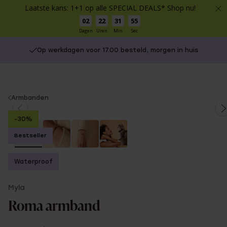
Laatste kans: 1+1 op alle SPECIAL DEALS* Shop nu!
02
22
31
55
Dagen
Uren
Min
Sec
Op werkdagen voor 17.00 besteld, morgen in huis
You
Armbanden
are
-30%
here:
Bestseller
Waterproof
Myla
Roma armband