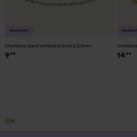
Bestseller
Bestsel
Stainless steel armband koord 2,5mm
Stainles
9
14
99
99