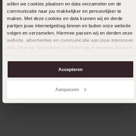
willen we cookies plaatsen en data verzamelen om de
communicatie naar jou makkelijker en persoonlijker te
maken. Met deze cookies en data kunnen wij en derde
partijen jouw internetgedrag binnen en buiten onze website
volgen en verzamelen. Hiermee passen wij en derden onze
website, advertenties en communicatie aan jouw interesses
aan. Door op ‘accepteren’ te klikken ga je hiermee akkoord.
Je kunt je voorkeuren altijd weer aanpassen. Lees er meer
-30%
Bestseller
over in ons
cookiebeleid
.
Accepteren
Gerecycleerd zilveren armband popcorn
Ahava a
24
13
99
19.99
Aanpassen