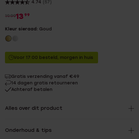
4.74
(57)
13
99
19.99
Kleur sieraad:
Goud
Voor 17:00 besteld, morgen in huis
Gratis verzending vanaf €49
14 dagen gratis retourneren
Achteraf betalen
Alles over dit product
Onderhoud & tips