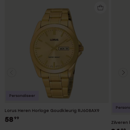
Personaliseer
Persona
Lorus Heren Horloge Goudkleurig RJ608AX9
58
99
Zilveren