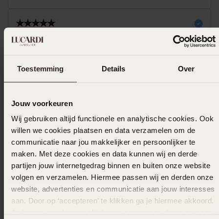
29-05-2024 - Sjan V.
Toestemming
Details
Over
Selecteer maat & bestel
Jouw voorkeuren
Wij gebruiken altijd functionele en analytische cookies. Ook
Ook leuk voor jou
willen we cookies plaatsen en data verzamelen om de
communicatie naar jou makkelijker en persoonlijker te
maken. Met deze cookies en data kunnen wij en derde
partijen jouw internetgedrag binnen en buiten onze website
volgen en verzamelen. Hiermee passen wij en derden onze
website, advertenties en communicatie aan jouw interesses
aan. Door op ‘accepteren’ te klikken ga je hiermee akkoord.
Je kunt je voorkeuren altijd weer aanpassen. Lees er meer