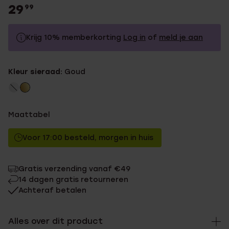
29
99
Krijg 10% memberkorting
Log in
of
meld je aan
29.99
Zonder memberkorting
Kleur sieraad:
Goud
26.99
Met memberkorting
Maattabel
Voor 17:00 besteld, morgen in huis
Gratis verzending vanaf €49
14 dagen gratis retourneren
Achteraf betalen
Alles over dit product