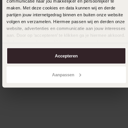
communicatie naar jou makkelijker en persoonlijker te
maken. Met deze cookies en data kunnen wij en derde
partijen jouw internetgedrag binnen en buiten onze website
Bestseller
volgen en verzamelen. Hiermee passen wij en derden onze
website, advertenties en communicatie aan jouw interesses
9 karaat armband met fantasie schakels
Zilveren
aan. Door op ‘accepteren’ te klikken ga je hiermee akkoord.
119
34
99
99
Je kunt je voorkeuren altijd weer aanpassen. Lees er meer
over in ons
cookiebeleid
.
Accepteren
Aanpassen