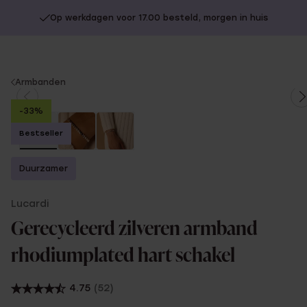
Op werkdagen voor 17.00 besteld, morgen in huis
You
Armbanden
are
-33%
here:
Bestseller
Duurzamer
Lucardi
Gerecycleerd zilveren armband
rhodiumplated hart schakel
4.75
(52)