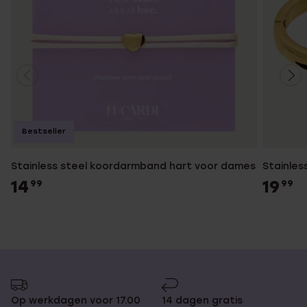
Bestseller
Stainless steel koordarmband hart voor dames
Stainles
14
19
99
99
Op werkdagen voor 17.00
14 dagen gratis