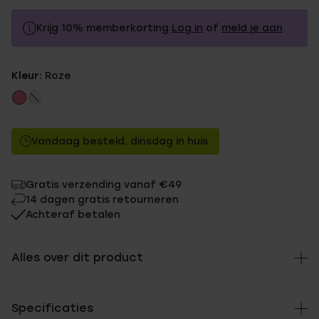
Krijg 10% memberkorting
Log in
of
meld je aan
29.99
Zonder memberkorting
Kleur:
Roze
26.99
Met memberkorting
Vandaag besteld, dinsdag in huis
Gratis verzending vanaf €49
14 dagen gratis retourneren
Achteraf betalen
Alles over dit product
Specificaties