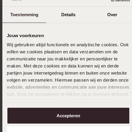
Toestemming
Details
Over
In winkelmandje
Ook leuk voor jou
Jouw voorkeuren
Wij gebruiken altijd functionele en analytische cookies. Ook
willen we cookies plaatsen en data verzamelen om de
communicatie naar jou makkelijker en persoonlijker te
maken. Met deze cookies en data kunnen wij en derde
partijen jouw internetgedrag binnen en buiten onze website
volgen en verzamelen. Hiermee passen wij en derden onze
website, advertenties en communicatie aan jouw interesses
aan. Door op ‘accepteren’ te klikken ga je hiermee akkoord.
Je kunt je voorkeuren altijd weer aanpassen. Lees er meer
over in ons
cookiebeleid
.
Accepteren