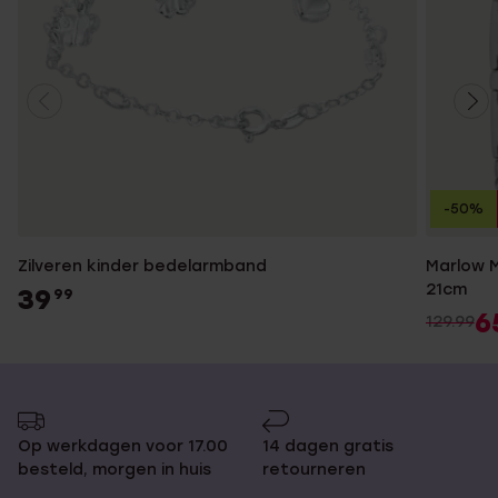
-50%
Zilveren kinder bedelarmband
Marlow M
21cm
39
99
6
129.99
Op werkdagen voor 17.00
14 dagen gratis
besteld, morgen in huis
retourneren