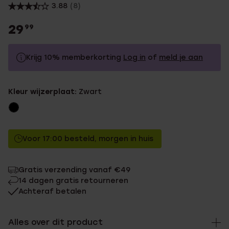
3.88
(8)
29
99
Krijg 10% memberkorting
Log in
of
meld je aan
29.99
Zonder memberkorting
Kleur wijzerplaat:
Zwart
26.99
Met memberkorting
Voor 17:00 besteld, morgen in huis
Gratis verzending vanaf €49
14 dagen gratis retourneren
Achteraf betalen
Alles over dit product