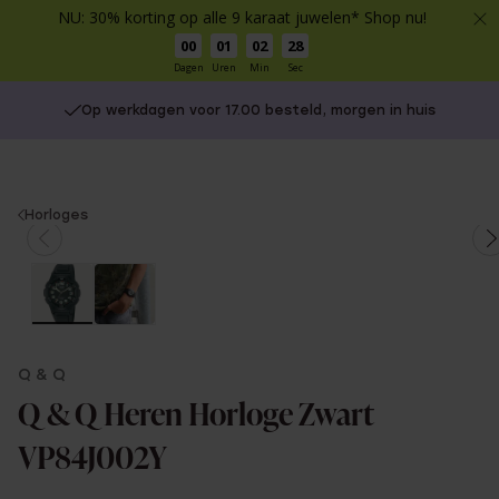
NU: 30% korting op alle 9 karaat juwelen* Shop nu!
00
01
02
28
Dagen
Uren
Min
Sec
Op werkdagen voor 17.00 besteld, morgen in huis
You
Horloges
are
here:
Q & Q
Q & Q Heren Horloge Zwart
VP84J002Y