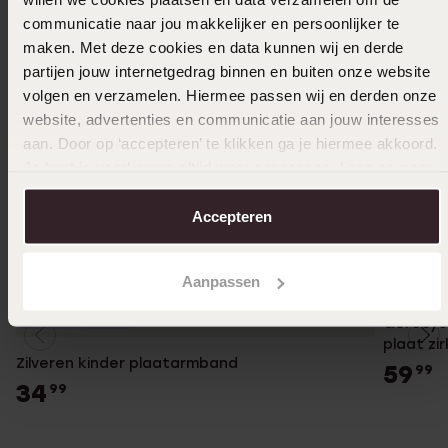
communicatie naar jou makkelijker en persoonlijker te
maken. Met deze cookies en data kunnen wij en derde
partijen jouw internetgedrag binnen en buiten onze website
volgen en verzamelen. Hiermee passen wij en derden onze
website, advertenties en communicatie aan jouw interesses
aan. Door op ‘accepteren’ te klikken ga je hiermee akkoord.
Je kunt je voorkeuren altijd weer aanpassen. Lees er meer
over in ons
cookiebeleid
.
Accepteren
Persona
Aanpassen
Personaliseer
Gerecycl
plaat zi
Zilveren kinder plaatarmband
59
99
34
99