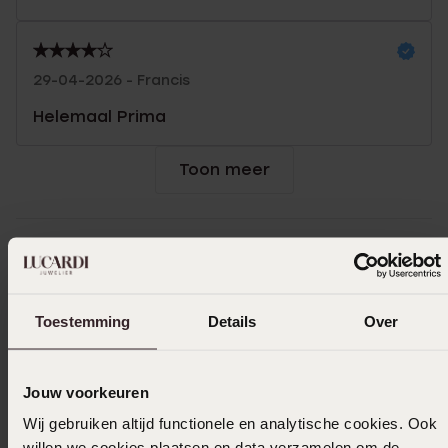
29-04-2026 - Francis
Helemaal Prima
Toon meer
In winkelmandje
Ook leuk voor jou
Toestemming
Details
Over
Jouw voorkeuren
Wij gebruiken altijd functionele en analytische cookies. Ook
willen we cookies plaatsen en data verzamelen om de