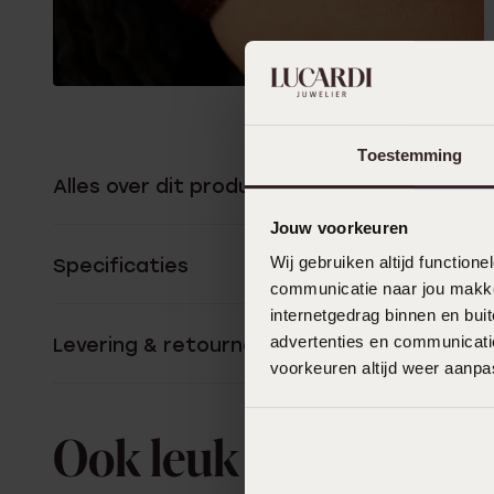
Toestemming
Alles over dit product
Jouw voorkeuren
Wij gebruiken altijd functio
Specificaties
communicatie naar jou makkel
internetgedrag binnen en bu
advertenties en communicatie
Levering & retourneren
voorkeuren altijd weer aanp
Ook leuk voor jou