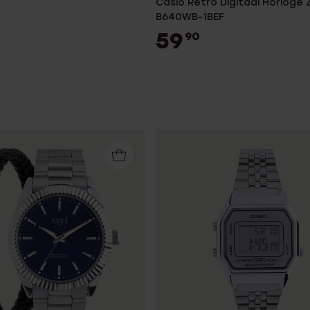
Casio Retro Digitaal Horloge
B640WB-1BEF
59
90