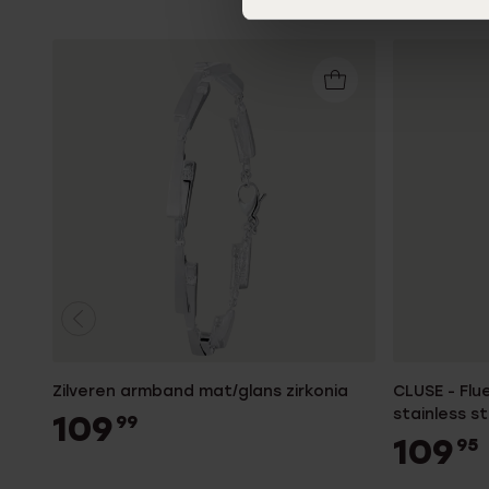
Zilveren armband mat/glans zirkonia
CLUSE - Flu
stainless s
109
99
109
95