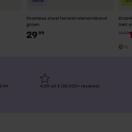
Nieuw
-3
Stainless steel herenkralenarmband
Stain
groen
met p
29
99
19.99
 €49
4,59 uit 5 (55.000+ reviews)