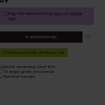
69
Krijg 10% memberkorting
Log in
of
meld je
aan
69.9
Zonder memberkorting
In winkelmandje
62.91
Met memberkorting
Vandaag besteld, dinsdag in huis
Gratis verzending vanaf €49
14 dagen gratis retourneren
Achteraf betalen