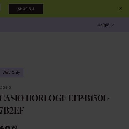
SHOP NU
e
Gaatjes schieten
België
Web Only
Casio
CASIO HORLOGE LTP-B150L-
7B2EF
90