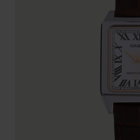
Gepersonaliseerde
Disney
juwelen
K3
Enkelbandjes
Accessoires