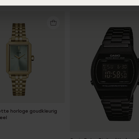
ette horloge goudkleurig
teel