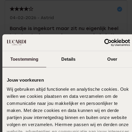
04-02-2026 - Astrid
Bandje is ingekort maar zit nu eigenlijk heel
iets te strak maar als er geen schakel uit
zou zijn gehaald draaide hij helemaal om
Toestemming
Details
Over
In winkelmandje
Jouw voorkeuren
Ook leuk voor jou
Wij gebruiken altijd functionele en analytische cookies. Ook
willen we cookies plaatsen en data verzamelen om de
communicatie naar jou makkelijker en persoonlijker te
maken. Met deze cookies en data kunnen wij en derde
partijen jouw internetgedrag binnen en buiten onze website
volgen en verzamelen. Hiermee passen wij en derden onze
website, advertenties en communicatie aan jouw interesses