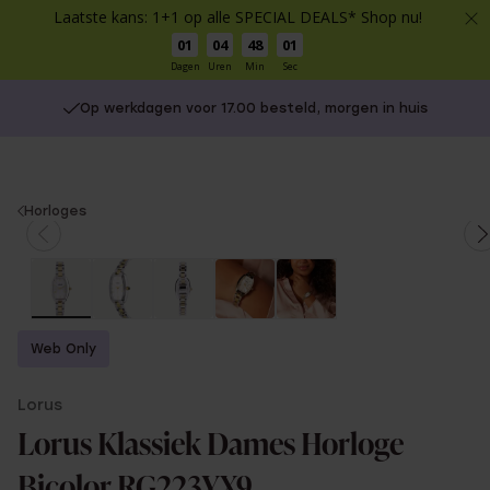
Laatste kans: 1+1 op alle SPECIAL DEALS* Shop nu!
01
04
48
01
Dagen
Uren
Min
Sec
Op werkdagen voor 17.00 besteld, morgen in huis
You
Horloges
are
here:
Web Only
Lorus
Lorus Klassiek Dames Horloge
Bicolor RG223YX9