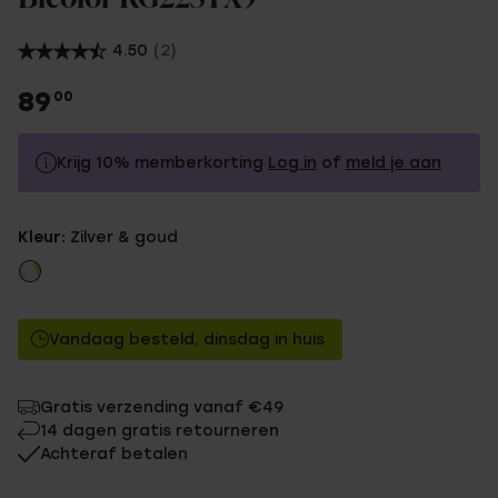
4.50
(2)
89
00
Krijg 10% memberkorting
Log in
of
meld je aan
89.0
Zonder memberkorting
Kleur:
Zilver & goud
80.1
Met memberkorting
Vandaag besteld, dinsdag in huis
Gratis verzending vanaf €49
14 dagen gratis retourneren
Achteraf betalen