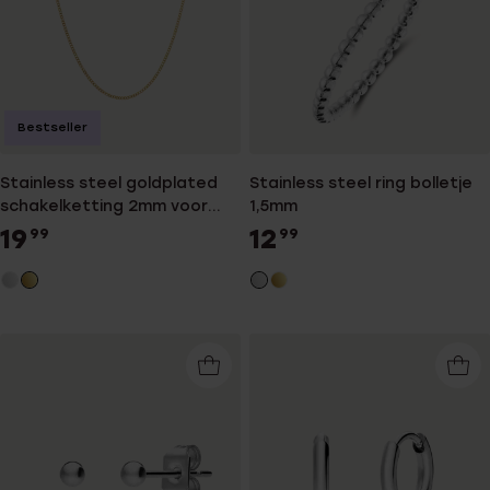
Bestseller
Stainless steel goldplated
Stainless steel ring bolletje
schakelketting 2mm voor
1,5mm
dames
19
12
99
99