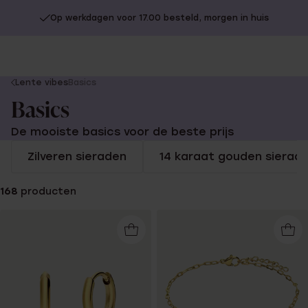
Op werkdagen voor 17.00 besteld, morgen in huis
You
Lente vibes
Basics
are
Basics
here:
De mooiste basics voor de beste prijs
Zilveren sieraden
14 karaat gouden sierad
168
producten