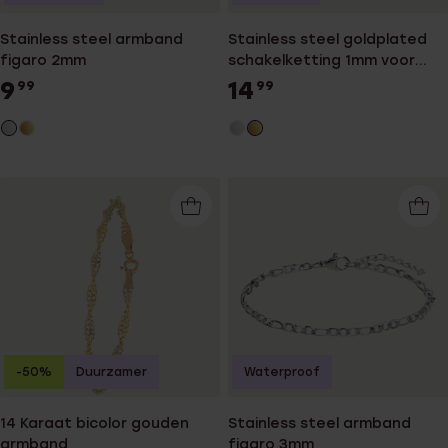
Stainless steel armband
Stainless steel goldplated
figaro 2mm
schakelketting 1mm voor
dames
9
14
99
99
-50%
Duurzamer
Waterproof
14 Karaat bicolor gouden
Stainless steel armband
armband
figaro 3mm