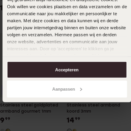
12
9
Ook willen we cookies plaatsen en data verzamelen om de
99
99
communicatie naar jou makkelijker en persoonlijker te
maken. Met deze cookies en data kunnen wij en derde
partijen jouw internetgedrag binnen en buiten onze website
volgen en verzamelen. Hiermee passen wij en derden
onze website, advertenties en communicatie aan jouw
interesses aan. Door op ‘accepteren’ te klikken ga je
hiermee akkoord. Je kunt je voorkeuren altijd weer
aanpassen. Lees er meer over in ons
cookiebeleid
.
Accepteren
Aanpassen
Waterproof
Waterproof
Stainless steel goldplated
Stainless steel armband
armband gourmet 1mm
koord 3mm
9
14
99
99