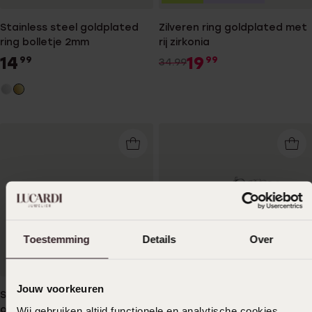
Stainless steel goldplated
Zilveren ring goldplated met
ring bolletje 2mm
rij zirkonia
14
19
99
99
34.99
Toestemming
Details
Over
Bestseller
Jouw voorkeuren
Stainless steel goldplated
Stainless steel armband
oorringen 15mm voor dames
koord 2,5mm
Wij gebruiken altijd functionele en analytische cookies.