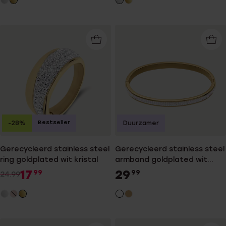
Bestseller
-28%
Duurzamer
Gerecycleerd stainless steel
Gerecycleerd stainless steel
ring goldplated wit kristal
armband goldplated wit
kristal
17
29
99
99
24.99