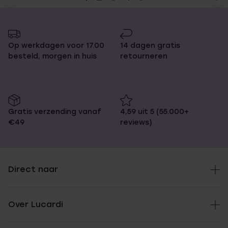
Huidige
Ga
pagina
naar
pagina
Op werkdagen voor 17.00
14 dagen gratis
besteld, morgen in huis
retourneren
Gratis verzending vanaf
4,59 uit 5 (55.000+
€49
reviews)
Direct naar
Over Lucardi