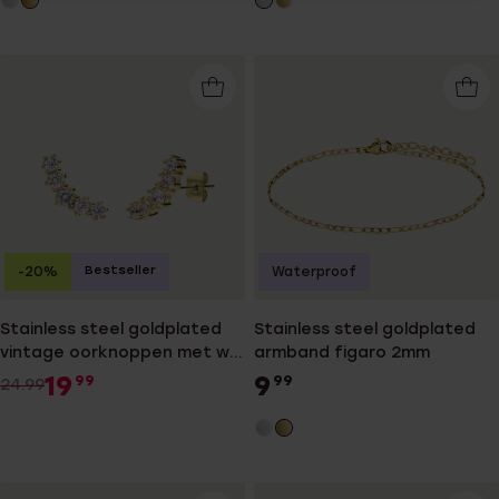
Bestseller
-20%
Waterproof
Stainless steel goldplated
Stainless steel goldplated
vintage oorknoppen met wit
armband figaro 2mm
zirkonia
19
9
99
99
24.99