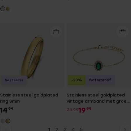
-20%
Waterproof
Bestseller
Stainless steel goldplated
Stainless steel goldplated
ring 3mm
vintage armband met groen
zirkonia
14
19
99
99
24.99
1
2
3
4
5