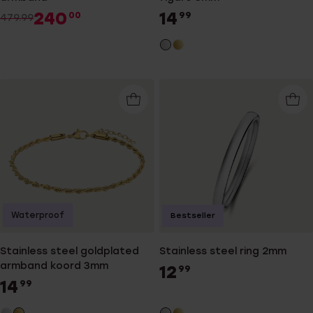
240
14
00
99
479.99
Waterproof
Bestseller
Stainless steel goldplated
Stainless steel ring 2mm
armband koord 3mm
12
99
14
99