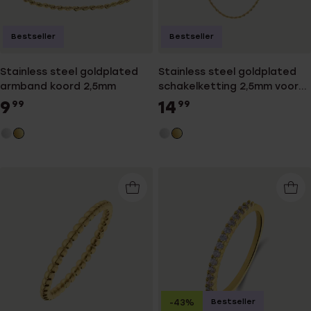
Bestseller
Bestseller
Stainless steel goldplated
Stainless steel goldplated
armband koord 2,5mm
schakelketting 2,5mm voor
dames
9
14
99
99
Bestseller
-43%