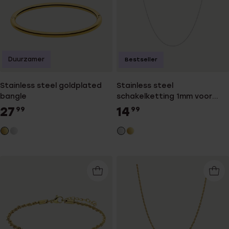
Duurzamer
Bestseller
Stainless steel goldplated
Stainless steel
bangle
schakelketting 1mm voor
dames
27
14
99
99