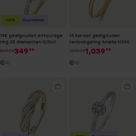
-36%
Duurzamer
14K geelgouden entourage
14 karaat geelgouden
ring 23 diamanten 0,10ct
verlovingsring Amelia H240
349
1,039
99
99
549.99
1299.99