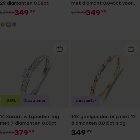
29 diamanten 0,08ct
met diamant 0,045ct voor
dames
349
349
99
99
579.99
549.99
-28%
Duurzamer
Bestseller
14 Karaat witgouden ring
14K geelgouden ring met 12
met 7 diamanten 0,05ct
diamanten 0,015ct slag.
379
349
99
99
529.99