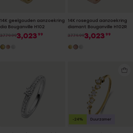
14K geelgouden aanzoekring
14K rosegoud aanzoekring
dia Bouganville H102
diamant Bouganville H102R
3,023
3,023
99
99
3779.99
3779.99
-24%
Duurzamer