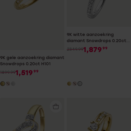
9K witte aanzoekring
diamant Snowdrops 0.20ct
H100
1,879
99
2349.99
9K gele aanzoekring diamant
Snowdrops 0.20ct H101
1,519
99
1899.99