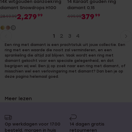
14K witgouden aanzoekring
14 Karaat gouden ring
diamant Snowdrops H100
diamant 0,15
2,279
379
99
99
2849.99
499.99
1
2
3
4
Huidige
Ga
Een ring met diamant is een prachtstuk uit jouw collectie. Een
pagina
naar
ring met een waarde die nooit zal verminderen, en een
pagina
sprankeling die altijd zal blijven. Vaak wordt een ring met
diamant gekocht voor een speciale gelegenheid, en dat
begrijpen wij wel. Ben jij op zoek naar een ring met diamant, of
misschien wel een verlovingsring met diamant? Dan ben je op
deze pagina helemaal goed.
Meer lezen
Verlovingsringen met diamant bij
Lucardi
Op werkdagen voor 17.00
14 dagen gratis
besteld, morgen in huis
retourneren