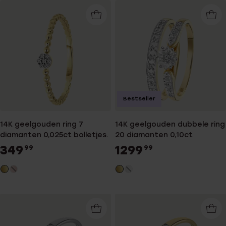
Bestseller
14K geelgouden ring 7
14K geelgouden dubbele ring
diamanten 0,025ct bolletjes.
20 diamanten 0,10ct
349
1299
99
99