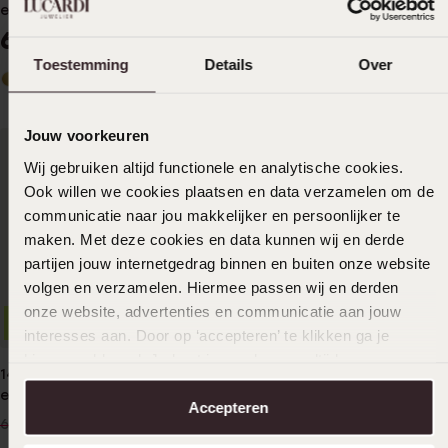
en 12 diamanten 0.08ct
railring 29 diamanten 0,08ct
669
349
99
99
549.99
Toestemming
Details
Over
Jouw voorkeuren
Wij gebruiken altijd functionele en analytische cookies.
Ook willen we cookies plaatsen en data verzamelen om de
communicatie naar jou makkelijker en persoonlijker te
maken. Met deze cookies en data kunnen wij en derde
partijen jouw internetgedrag binnen en buiten onze website
volgen en verzamelen. Hiermee passen wij en derden
onze website, advertenties en communicatie aan jouw
-26%
Duurzamer
interesses aan. Door op ‘accepteren’ te klikken ga je
hiermee akkoord. Je kunt je voorkeuren altijd weer
14K geelgouden ring saffier
14 Karaat witgouden ring
aanpassen. Lees er meer over in ons
cookiebeleid
.
en 12 diamanten 0,08ct
met 11 diamanten (0,06ct)
Accepteren
479
399
99
99
649.99