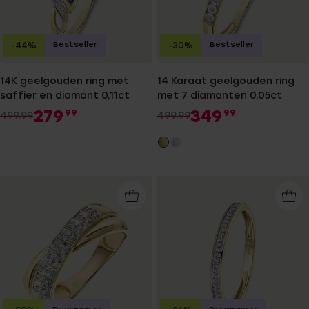
Bestseller
Bestseller
-44%
-30%
14K geelgouden ring met
14 Karaat geelgouden ring
saffier en diamant 0,11ct
met 7 diamanten 0,05ct
279
349
99
99
499.99
499.99