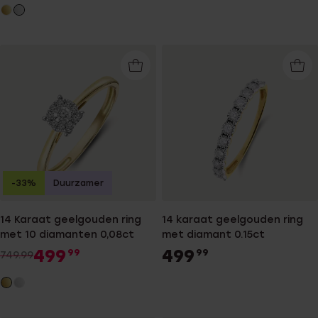
-33%
Duurzamer
14 Karaat geelgouden ring
14 karaat geelgouden ring
met 10 diamanten 0,08ct
met diamant 0.15ct
499
499
99
99
749.99