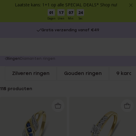
Laatste kans: 1+1 op alle SPECIAL DEALS* Shop nu!
01
17
07
23
Dagen
Uren
Min
Sec
Gratis verzending vanaf €49
You
Ringen
Diamanten ringen
are
Zilveren ringen
Gouden ringen
9 karaa
here:
115
producten