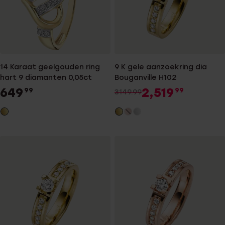
14 Karaat geelgouden ring
9 K gele aanzoekring dia
hart 9 diamanten 0,05ct
Bouganville H102
649
2,519
99
99
3149.99