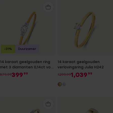
-31%
Duurzamer
14 karaat geelgouden ring
14 karaat geelgouden
met 3 diamanten 0,14ct voor
verlovingsring Julia H242
dames
399
1,039
99
99
579.99
1299.99