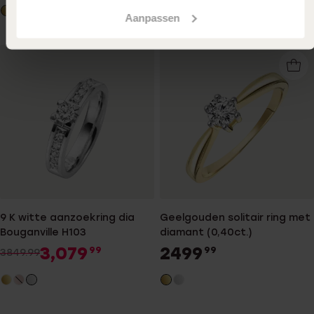
Aanpassen
9 K witte aanzoekring dia
Geelgouden solitair ring met
Bouganville H103
diamant (0,40ct.)
3,079
2499
99
99
3849.99