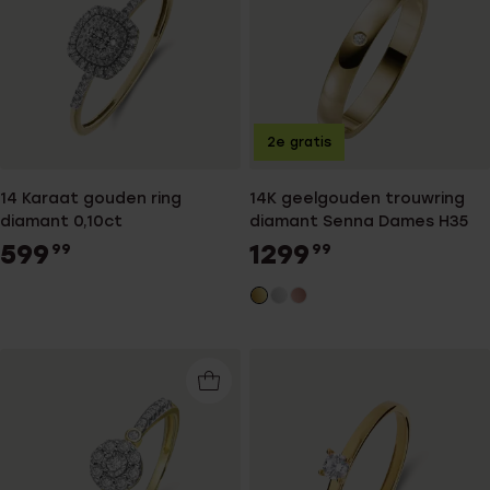
2e gratis
14 Karaat gouden ring
14K geelgouden trouwring
diamant 0,10ct
diamant Senna Dames H35
599
1299
99
99