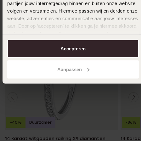
partijen jouw internetgedrag binnen en buiten onze website
volgen en verzamelen. Hiermee passen wij en derden onze
website, advertenties en communicatie aan jouw interesses
aan. Door op ‘accepteren’ te klikken ga je hiermee akkoord.
Je kunt je voorkeuren altijd weer aanpassen. Lees er meer
over in ons
cookiebeleid
.
Accepteren
Aanpassen
-40%
Duurzamer
-36%
14 Karaat witgouden railring 29 diamanten
14 Karaa