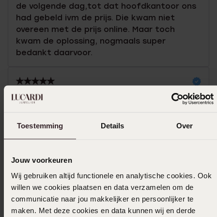
de volgende dag,tot dat hoofdkantoor ons
had gebeld ivm de prijs. Die kwam niet
overeen met de prijs online. Maar toch
kwam de oplossing, nogmaals super
bedankt daarvoor.
12-01-2025 - Urszula
Mooie ring
Toestemming
Details
Over
Toon meer
Jouw voorkeuren
Wij gebruiken altijd functionele en analytische cookies. Ook
willen we cookies plaatsen en data verzamelen om de
Selecteer maat & bestel
communicatie naar jou makkelijker en persoonlijker te
maken. Met deze cookies en data kunnen wij en derde
Ook leuk voor jou