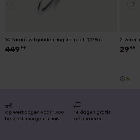
14 Karaat witgouden ring diamant 0,175ct
Zilveren 
449
29
99
99
Op werkdagen voor 17.00
14 dagen gratis
besteld, morgen in huis
retourneren