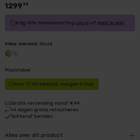
1299
99
Krijg 10% memberkorting
Log in
of
meld je aan
1299.99
Zonder memberkorting
Kleur sieraad:
Goud
1169.99
Met memberkorting
Maattabel
Voor 17:00 besteld, morgen in huis
Gratis verzending vanaf €49
14 dagen gratis retourneren
Achteraf betalen
Alles over dit product