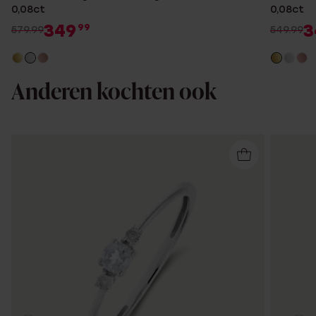
0,08ct
0,08ct
349
3
99
579.99
549.99
Anderen kochten ook