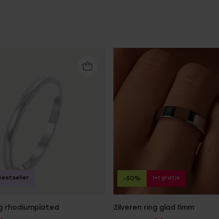
Bestseller
1+1 gratis
-50%
ng rhodiumplated
Zilveren ring glad 5mm