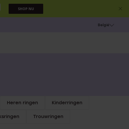
SHOP NU
e
Gaatjes schieten
België
Heren ringen
Kinderringen
sringen
Trouwringen