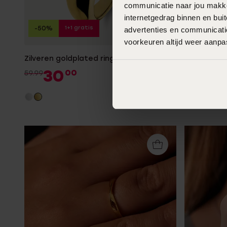
communicatie naar jou makkel
internetgedrag binnen en bu
1+1 gratis
-50%
advertenties en communicatie
voorkeuren altijd weer aanp
Zilveren goldplated ring voor dames
Zilveren ri
30
29
00
99
59.99