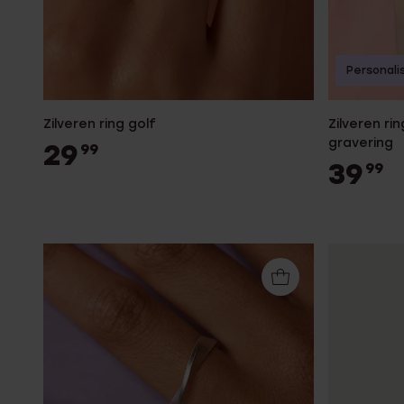
Personali
Zilveren ring golf
Zilveren ri
gravering
29
99
39
99