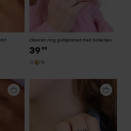
rkt
Zilveren ring goldplated met bolletjes
39
99