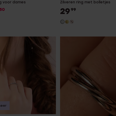
ng voor dames
Zilveren ring met bolletjes
29
50
99
seer