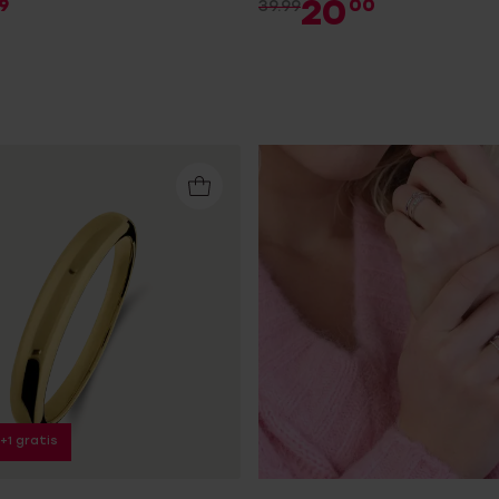
20
9
00
39.99
1+1 gratis