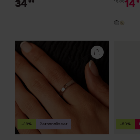
34
14
99
9
19.99
-38%
Personaliseer
-50%