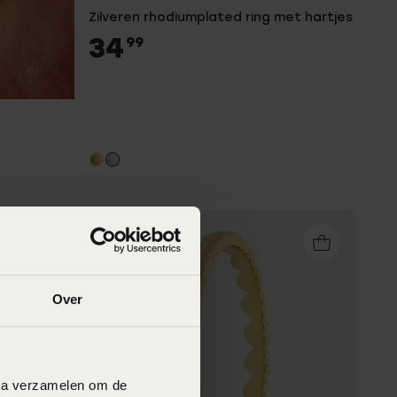
Zilveren rhodiumplated ring met hartjes
34
99
Over
data verzamelen om de