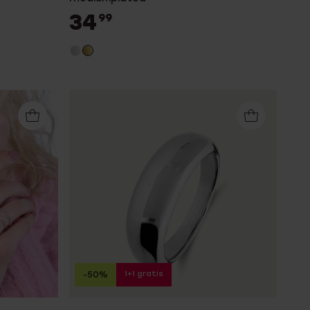
34
99
1+1 gratis
-50%