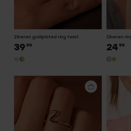
Zilveren goldplated ring twist
Zilveren r
39
24
99
99