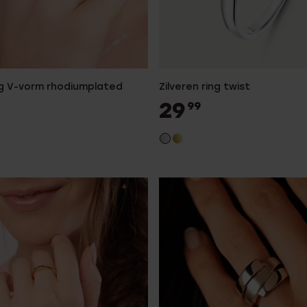
ing V-vorm rhodiumplated
Zilveren ring twist
29
99