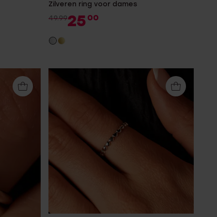
Zilveren ring voor dames
25
00
49.99