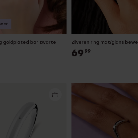
seer
ng goldplated bar zwarte
Zilveren ring mat/glans bewe
69
99