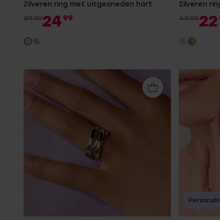
Zilveren ring met uitgesneden hart
Zilveren ri
24
22
99
39.99
44.99
Personali