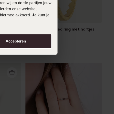
en wij en derde partijen jouw
derden onze website,
 hiermee akkoord. Je kunt je
Zilveren goldplated ring met hartjes
44
99
Accepteren