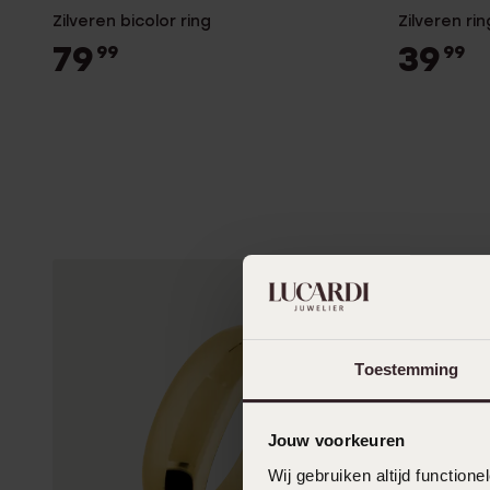
Zilveren bicolor ring
Zilveren ri
79
39
99
99
Toestemming
Jouw voorkeuren
Wij gebruiken altijd functio