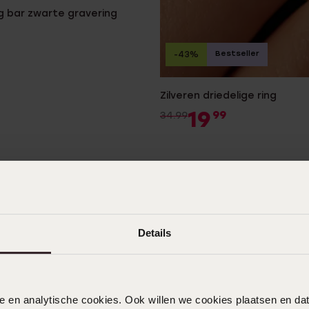
ng bar zwarte gravering
Bestseller
-43%
Zilveren driedelige ring
19
99
34.99
Details
nele en analytische cookies. Ook willen we cookies plaatsen en 