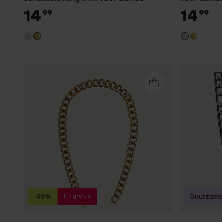
14
14
99
99
1+1 gratis
-50%
Duurzame