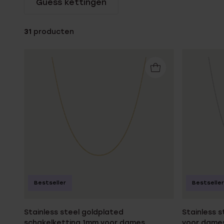
Guess kettingen
Gepersonaliseerde
Disney
juwelen
K3
31
producten
Enkelbandjes
Accessoires
Bestseller
Bestseller
Stainless steel goldplated
Stainless 
schakelketting 1mm voor dames
voor dame