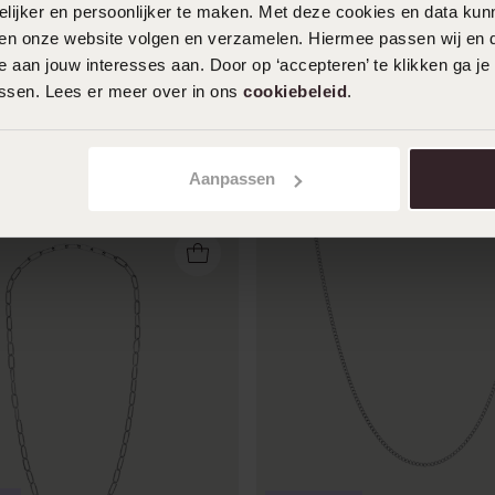
ijker en persoonlijker te maken. Met deze cookies en data kunn
Duurzamer
iten onze website volgen en verzamelen. Hiermee passen wij en 
 aan jouw interesses aan. Door op ‘accepteren’ te klikken ga je
steel schakelketting gourmet
Stainless steel goldplated
assen. Lees er meer over in ons
cookiebeleid
.
ren
schakelketting gourmet
39
99
Aanpassen