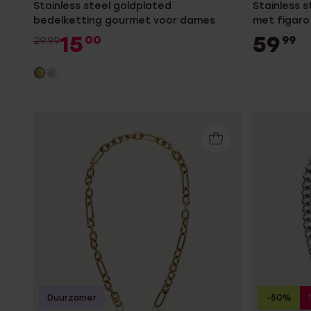
Stainless steel goldplated
Stainless s
bedelketting gourmet voor dames
met figaro
15
59
00
99
29.99
Duurzamer
-50%