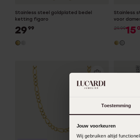
Stainless steel goldplated bedel
Stainless 
ketting figaro
voor dame
29
15
99
29.99
Toestemming
Jouw voorkeuren
Wij gebruiken altijd functio