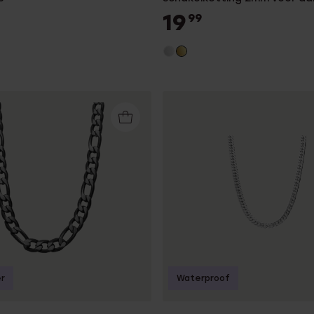
19
99
r
Waterproof