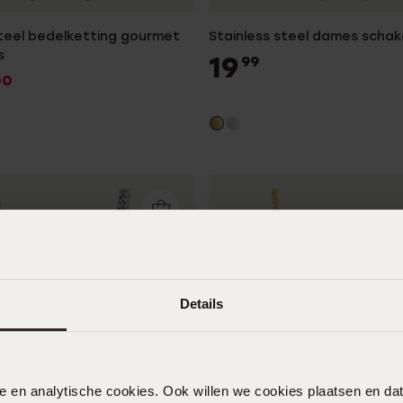
steel bedelketting gourmet
Stainless steel dames schak
s
19
99
00
Details
nele en analytische cookies. Ook willen we cookies plaatsen en 