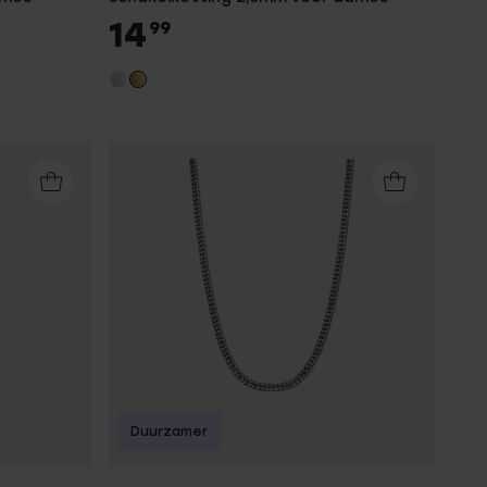
14
99
Duurzamer