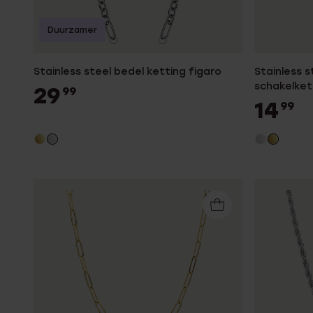
Duurzamer
Stainless steel bedel ketting figaro
Stainless 
schakelke
29
99
14
99