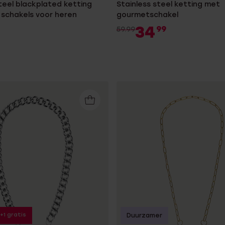
teel blackplated ketting
Stainless steel ketting met
 schakels voor heren
gourmetschakel
34
99
59.99
1+1 gratis
Duurzamer