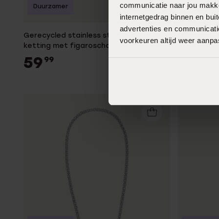
communicatie naar jou makkel
Duurzamer
Bestseller
internetgedrag binnen en bu
advertenties en communicatie
Gerecycled stainless steel goldplated
Stainless 
voorkeuren altijd weer aanp
ketting met figaroschakel voor heren
voor kinde
59
59
99
99