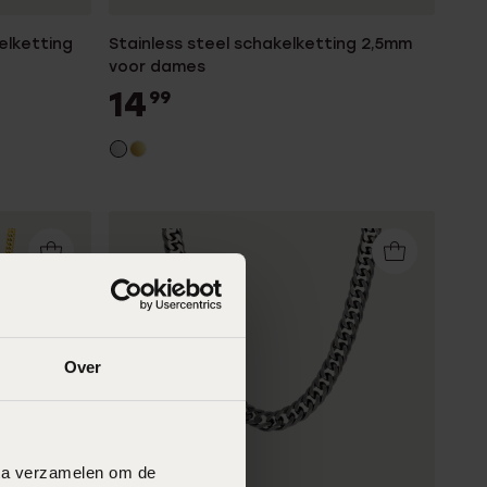
elketting
Stainless steel schakelketting 2,5mm
voor dames
14
99
Over
data verzamelen om de