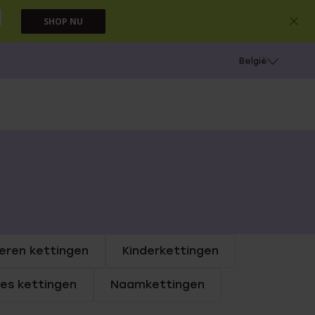
SHOP NU
e
Gaatjes schieten
België
eren kettingen
Kinderkettingen
jes kettingen
Naamkettingen