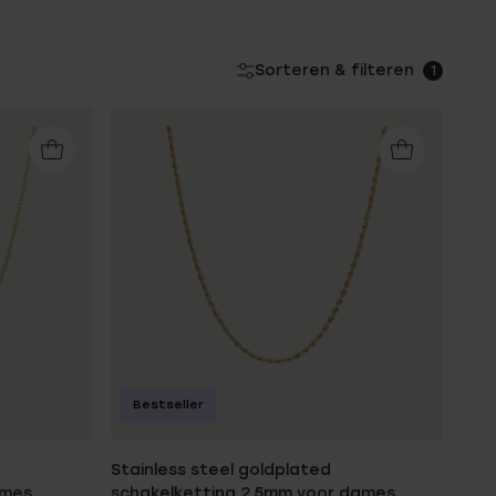
Sorteren & filteren
1
Bestseller
Stainless steel goldplated
ames
schakelketting 2,5mm voor dames