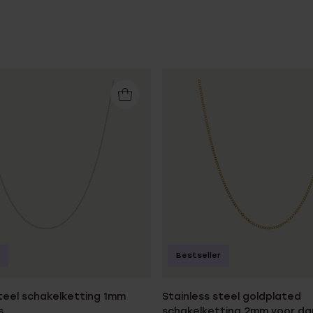
Bestseller
steel schakelketting 1mm
Stainless steel goldplated
s
schakelketting 2mm voor d