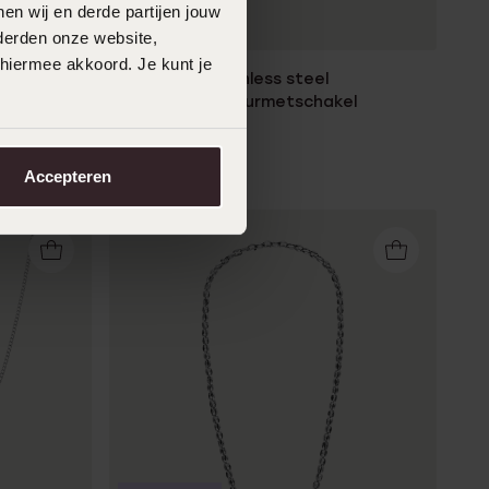
en wij en derde partijen jouw
Duurzamer
derden onze website,
 hiermee akkoord. Je kunt je
Gerecycled stainless steel
herenketting gourmetschakel
69
99
Accepteren