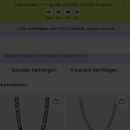
Laatste kans: 1+1 op alle SPECIAL DEALS* Shop nu!
01
23
28
23
Dagen
Uren
Min
Sec
Op werkdagen voor 17.00 besteld, morgen in huis
You
Staal
Stainless steel heren schakelketting
are
Gouden kettingen
9 karaat kettingen
here:
4
producten