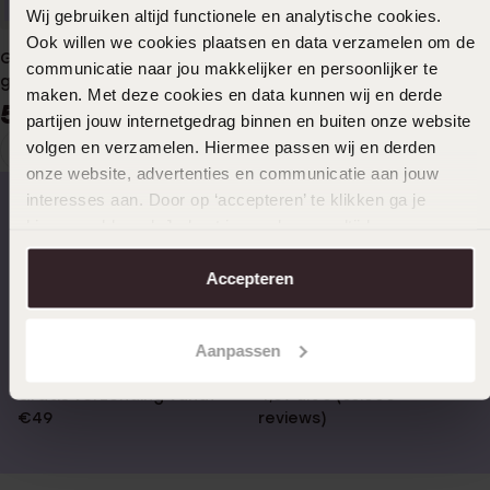
Duurzamer
Duurzamer
Wij gebruiken altijd functionele en analytische cookies.
Ook willen we cookies plaatsen en data verzamelen om de
Gerecycled stainless steel
Gerecycled stainless steel
communicatie naar jou makkelijker en persoonlijker te
goldplated ketting met
herenketting
maken. Met deze cookies en data kunnen wij en derde
figaroschakel voor heren
gourmetschakel
59
69
99
99
partijen jouw internetgedrag binnen en buiten onze website
volgen en verzamelen. Hiermee passen wij en derden
1
Huidige
Ga
onze website, advertenties en communicatie aan jouw
pagina
naar
interesses aan. Door op ‘accepteren’ te klikken ga je
pagina
hiermee akkoord. Je kunt je voorkeuren altijd weer
aanpassen. Lees er meer over in ons
cookiebeleid
.
Op werkdagen voor 17.00
14 dagen gratis
besteld, morgen in huis
retourneren
Accepteren
Aanpassen
Gratis verzending vanaf
4,59 uit 5 (55.000+
€49
reviews)