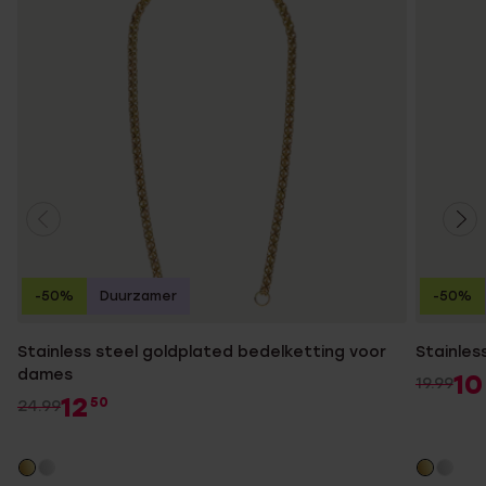
-50%
Duurzamer
-50%
Stainless steel goldplated bedelketting voor
Stainles
dames
10
19.99
12
50
24.99