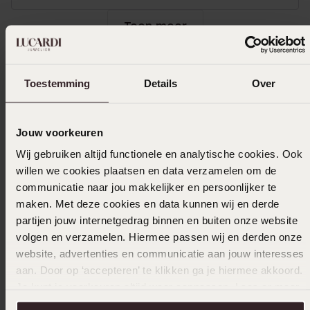
Toon meer
Toestemming
Details
Over
Selecteer maat & bestel
Ook leuk voor jou
Jouw voorkeuren
Wij gebruiken altijd functionele en analytische cookies. Ook
willen we cookies plaatsen en data verzamelen om de
communicatie naar jou makkelijker en persoonlijker te
maken. Met deze cookies en data kunnen wij en derde
partijen jouw internetgedrag binnen en buiten onze website
volgen en verzamelen. Hiermee passen wij en derden onze
website, advertenties en communicatie aan jouw interesses
aan. Door op ‘accepteren’ te klikken ga je hiermee akkoord.
Je kunt je voorkeuren altijd weer aanpassen. Lees er meer
over in ons
cookiebeleid
.