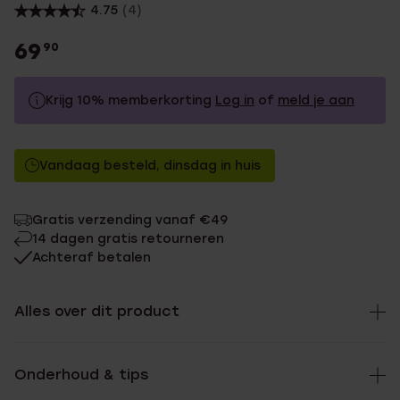
4.75
(4)
69
90
Krijg 10% memberkorting
Log in
of
meld je aan
69.9
Zonder memberkorting
Vandaag besteld, dinsdag in huis
62.91
Met memberkorting
Gratis verzending vanaf €49
14 dagen gratis retourneren
Achteraf betalen
Alles over dit product
Onderhoud & tips