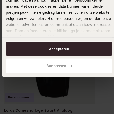
maken. Met deze cookies en data kunnen wij en derde
partijen jouw internetgedrag binnen en buiten onze website
volgen en verzamelen. Hiermee passen wij en derden onze
Bestsel
website, advertenties en communicatie aan jouw interesses
aan. Door op ‘accepteren’ te klikken ga je hiermee akkoord.
Casio H
Je kunt je voorkeuren altijd weer aanpassen. Lees er meer
59
90
over in ons
cookiebeleid
.
Accepteren
Aanpassen
Personaliseer
Lorus Dameshorloge Zwart Analoog