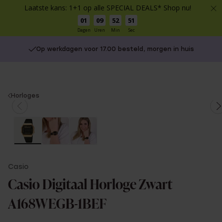
Laatste kans: 1+1 op alle SPECIAL DEALS* Shop nu!
01
09
52
51
Dagen
Uren
Min
Sec
Op werkdagen voor 17.00 besteld, morgen in huis
You
Horloges
are
here:
Casio
Casio Digitaal Horloge Zwart
A168WEGB-1BEF