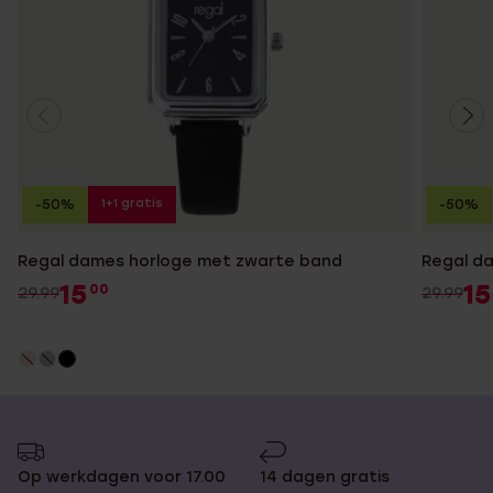
1+1 gratis
-50%
-50%
Regal dames horloge met zwarte band
Regal d
15
15
00
29.99
29.99
Op werkdagen voor 17.00
14 dagen gratis