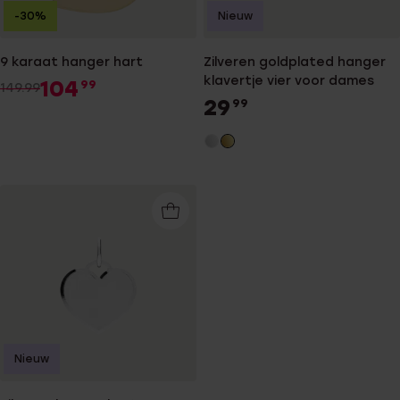
-30%
Nieuw
9 karaat hanger hart
Zilveren goldplated hanger
klavertje vier voor dames
104
99
149.99
29
99
Nieuw