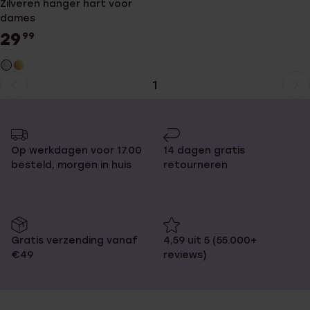
Zilveren hanger hart voor
dames
29
99
1
Huidige
Ga
pagina
naar
pagina
Op werkdagen voor 17.00
14 dagen gratis
besteld, morgen in huis
retourneren
Gratis verzending vanaf
4,59 uit 5 (55.000+
€49
reviews)