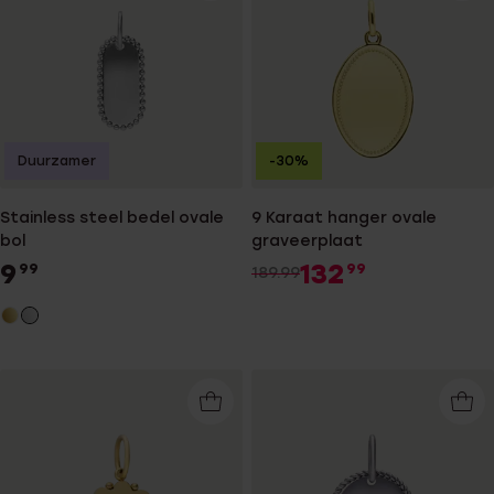
Duurzamer
-30%
Stainless steel bedel ovale
9 Karaat hanger ovale
bol
graveerplaat
9
132
99
99
189.99