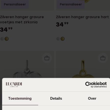
Personaliseer
Personaliseer
Zilveren hanger gravure
Zilveren hanger gravure hart
voetjes met zirkonia
34
99
34
99
Toestemming
Details
Over
Personaliseer
Personaliseer