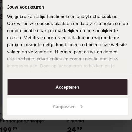
Zilveren hanger
14 Karaat geelgouden
Jouw voorkeuren
graveerplaat hart
graveerplaat hart mat
39
249
99
99
Wij gebruiken altijd functionele en analytische cookies.
Ook willen we cookies plaatsen en data verzamelen om de
communicatie naar jou makkelijker en persoonlijker te
maken. Met deze cookies en data kunnen wij en derde
partijen jouw internetgedrag binnen en buiten onze website
volgen en verzamelen. Hiermee passen wij en derden
onze website, advertenties en communicatie aan jouw
interesses aan. Door op ‘accepteren’ te klikken ga je
hiermee akkoord. Je kunt je voorkeuren altijd weer
aanpassen. Lees er meer over in ons
cookiebeleid
.
Accepteren
Personaliseer
Personaliseer
Aanpassen
14 Karaat geelgouden
Zilveren hanger voetjes met
hanger jongeskopje
zirkonia
199
24
99
99