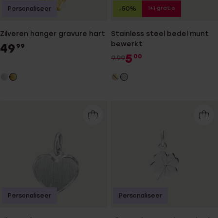
1+1 gratis
Personaliseer
-50%
Zilveren hanger gravure hart
Stainless steel bedel munt
bewerkt
49
99
5
00
9.99
Personaliseer
Personaliseer