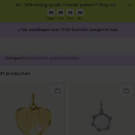
NU: 30% korting op alle 9 karaat juwelen* Shop nu!
00
00
53
35
Dagen
Uren
Min
Sec
Op werkdagen voor 17.00 besteld, morgen in huis
You
Hangers
Hangers met graveerplaatje
are
here:
31
producten