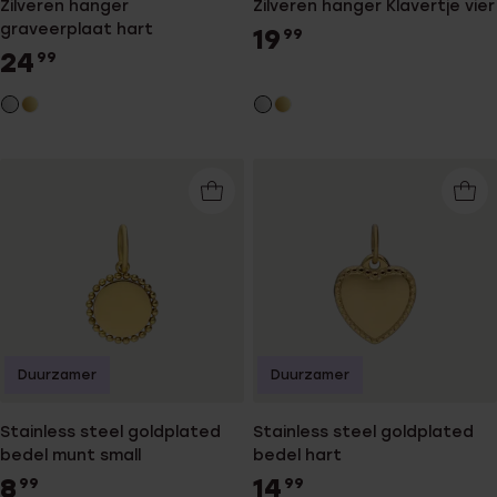
Zilveren hanger
Zilveren hanger Klavertje vier
graveerplaat hart
19
99
24
99
Duurzamer
Duurzamer
Stainless steel goldplated
Stainless steel goldplated
bedel munt small
bedel hart
8
14
99
99