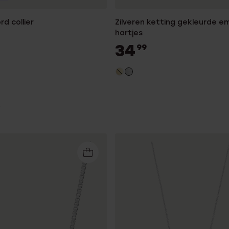
rd collier
Zilveren ketting gekleurde em
hartjes
34
99