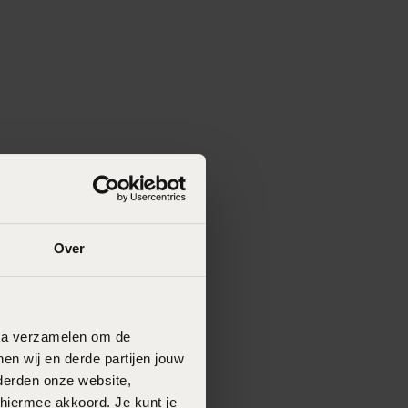
Over
data verzamelen om de
en wij en derde partijen jouw
derden onze website,
 hiermee akkoord. Je kunt je