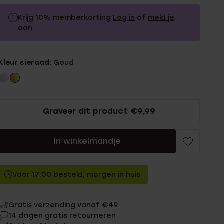
Krijg 10% memberkorting
Log in
of
meld je
aan
29.99
Zonder memberkorting
Kleur sieraad:
Goud
26.99
Met memberkorting
Graveer dit product €9,99
In winkelmandje
Voor 17:00 besteld, morgen in huis
Gratis verzending vanaf €49
14 dagen gratis retourneren