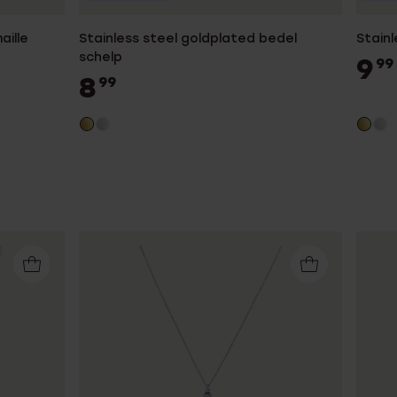
aille
Stainless steel goldplated bedel
Stainl
schelp
9
99
8
99