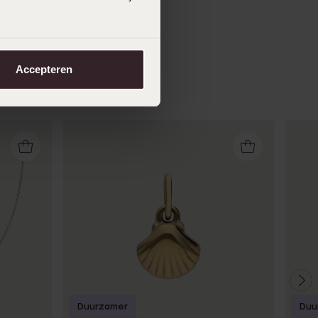
Accepteren
Duurzamer
Duu