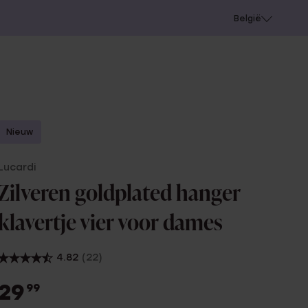
e
Gaatjes schieten
België
Nieuw
Lucardi
Zilveren goldplated hanger
klavertje vier voor dames
4.82
(22)
29
99