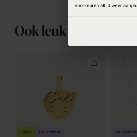
voorkeuren altijd weer aanp
Ook leuk voor jou
-50%
Duurzamer
Duurzame