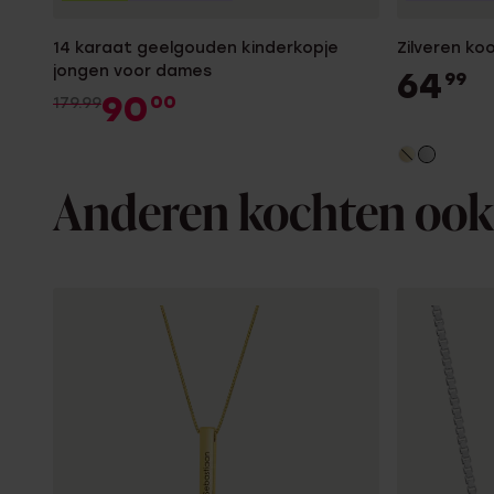
14 karaat geelgouden kinderkopje
Zilveren koo
jongen voor dames
64
99
90
00
179.99
Anderen kochten ook