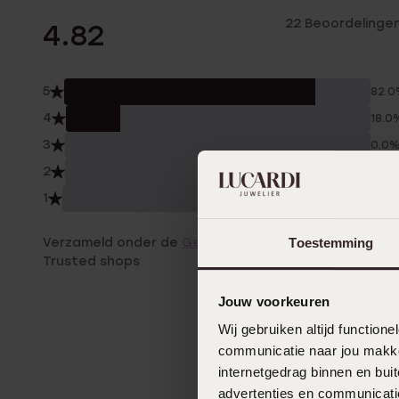
22 Beoordelinge
4.82
5
82.
4
18.0
3
0.0
2
0.0
1
0.0
Verzameld onder de
Gebruiksvoorwaarden
van
Toestemming
Trusted shops
Jouw voorkeuren
Wij gebruiken altijd functio
communicatie naar jou makkel
internetgedrag binnen en bu
advertenties en communicatie