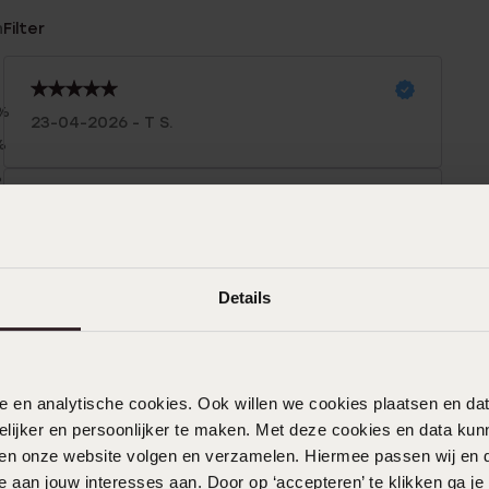
n
Filter
0%
23-04-2026 - T S.
%
%
%
25-05-2025 - Ria
%
Details
07-02-2025 - Ida Wisse
prachtig produkt. staat mooi in mijn
nele en analytische cookies. Ook willen we cookies plaatsen en 
hals. Niet te groot en niet te klein,
ijker en persoonlijker te maken. Met deze cookies en data kunn
iten onze website volgen en verzamelen. Hiermee passen wij en 
Toon meer
 aan jouw interesses aan. Door op ‘accepteren’ te klikken ga je