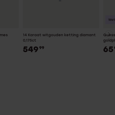
Wat
ames
14 Karaat witgouden ketting diamant
Guess 
0,175ct
goldpl
549
65
99