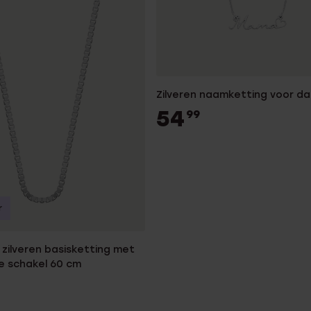
Zilveren naamketting voor d
54
99
r
zilveren basisketting met
e schakel 60 cm