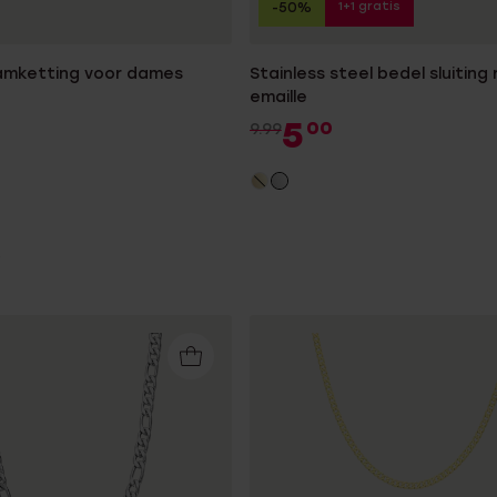
1+1 gratis
-50%
aamketting voor dames
Stainless steel bedel sluiting
emaille
5
00
9.99