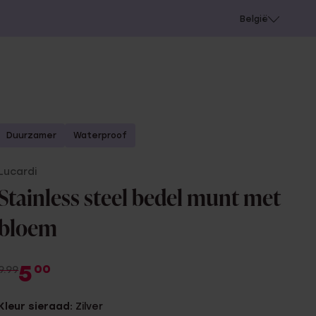
e
Gaatjes schieten
België
Duurzamer
Waterproof
Lucardi
Stainless steel bedel munt met
bloem
5
00
9.99
Kleur sieraad:
Zilver