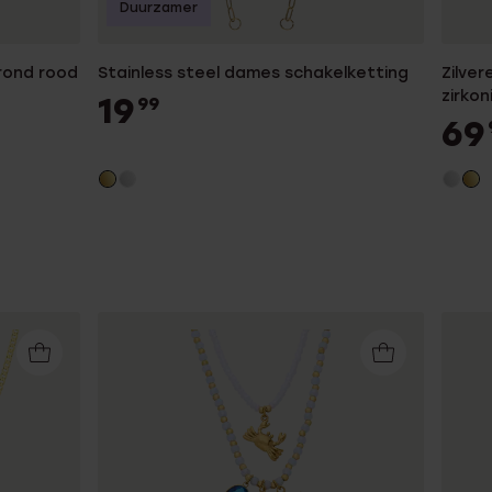
Duurzamer
 rond rood
Stainless steel dames schakelketting
Zilver
zirkon
19
99
69