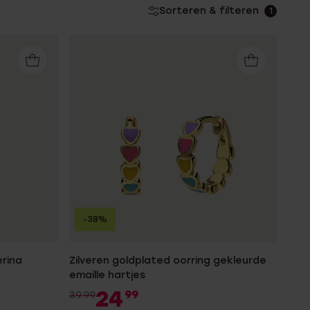
Sorteren & filteren
1
-38%
erina
Zilveren goldplated oorring gekleurde
emaille hartjes
24
99
39.99