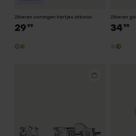
Zilveren oorringen hartjes zirkonia
Zilveren g
29
34
99
99