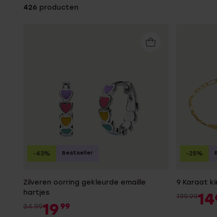
Gepersonaliseerde
426
producten
Disney
juwelen
K3
Enkelbandjes
Accessoires
Bestseller
-43%
-25%
Zilveren oorring gekleurde emaille
9 Karaat k
hartjes
14
199.99
19
99
34.99