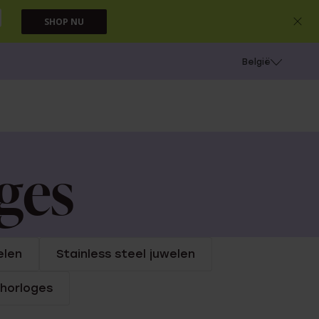
SHOP NU
e
Gaatjes schieten
België
ges
elen
Stainless steel juwelen
 horloges