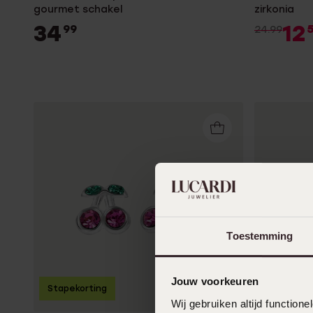
gourmet schakel
zirkonia
34
12
99
24.99
Toestemming
Jouw voorkeuren
Stapekorting
Bestseller
Wij gebruiken altijd functio