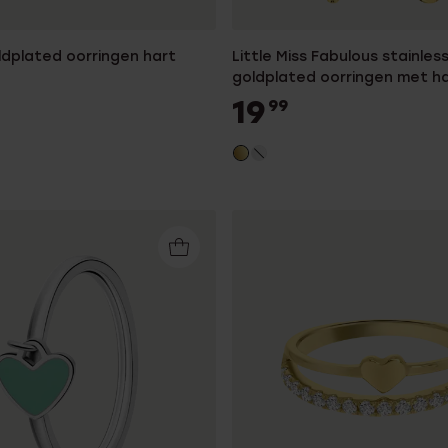
oldplated oorringen hart
Little Miss Fabulous stainles
goldplated oorringen met ha
fuchsia
19
99