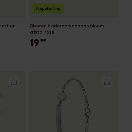
Stapekorting
 hart en
Zilveren kinderoorknoppen bloem
kristal roze
19
99