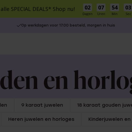
02
07
54
02
 alle SPECIAL DEALS* Shop nu!
Dagen
Uren
Min
Sec
cial Deals
Schitterprijzen
Nieuw
Bestsellers
Cadeaus
Inspirati
Op werkdagen voor 17.00 besteld, morgen in huis
S
MATERIAAL
MATERIAAL
r Own
9 karaat
9 Karaat
14 karaat goud
Zilver
Zilver
Stainless steel
e Oorbellen
le cadeausets
Charms
Stainless steel
aden en horlo
Diamant
UITGELICHT
5-30
isch
30-50
Gaatjes schieten
50-75
Piercings
len
9 karaat juwelen
18 karaat gouden juw
75+
Naam oorbellen
Heren juwelen en horloges
Kinderjuwelen en
es