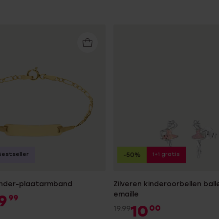
Bestseller
1+1 gratis
-50%
inder-plaatarmband
Zilveren kinderoorbellen ball
emaille
9
99
10
00
19.99