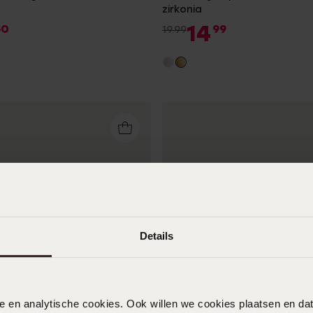
zirkonia
14
50
99
19.99
Details
Bestseller
nele en analytische cookies. Ook willen we cookies plaatsen en 