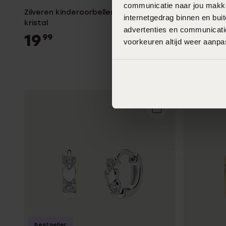
communicatie naar jou makkel
Zilveren kinderoorbellen kersen fuchsia
Zilveren g
internetgedrag binnen en bu
kristal
hartje
advertenties en communicatie
19
29
99
99
voorkeuren altijd weer aanp
Bestseller