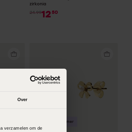
zirkonia
12
50
24.99
Over
-33%
Duurzamer
data verzamelen om de