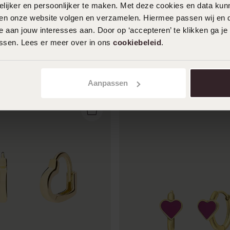
ijker en persoonlijker te maken. Met deze cookies en data kunn
oldplated oorringen met roze
Zilveren goldplated kinderoo
iten onze website volgen en verzamelen. Hiermee passen wij en 
vlinder zirkonia
 aan jouw interesses aan. Door op ‘accepteren’ te klikken ga je
34
99
assen. Lees er meer over in ons
cookiebeleid
.
Aanpassen