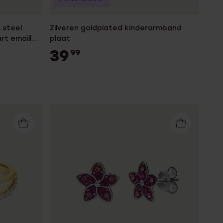
s steel
Zilveren goldplated kinderarmband
rt emaille
plaat
39
99