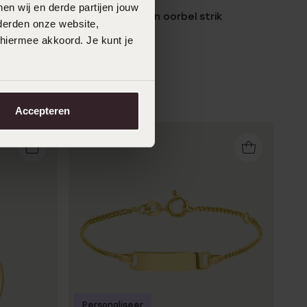
en wij en derde partijen jouw
rringen
14 karaat gouden oorbel strik
derden onze website,
119
99
179.99
 hiermee akkoord. Je kunt je
Accepteren
Personaliseer