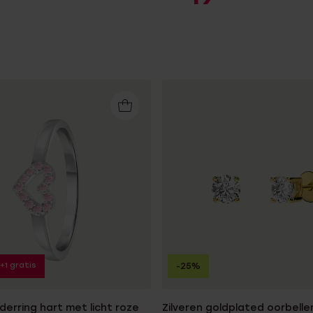
1+1 gratis
-25%
nderring hart met licht roze
Zilveren goldplated oorbell