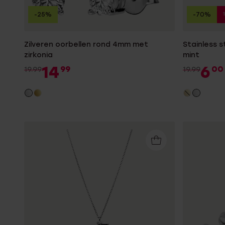
-25%
-70%
Zilveren oorbellen rond 4mm met
Stainless s
zirkonia
mint
14
6
99
00
19.99
19.99