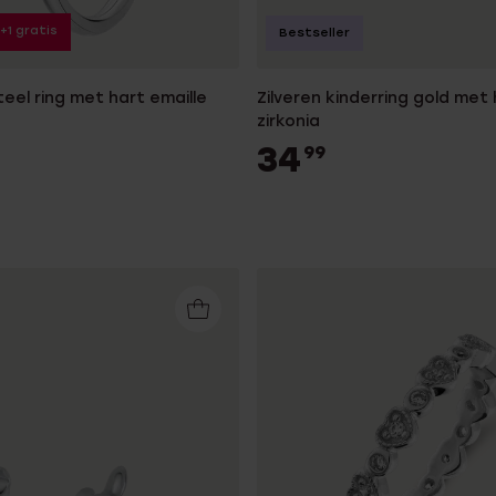
1+1 gratis
Bestseller
teel ring met hart emaille
Zilveren kinderring gold met
zirkonia
34
99