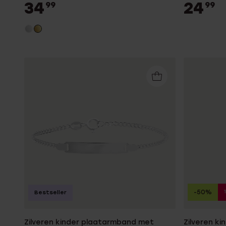
34
24
99
99
-50%
Bestseller
Zilveren kinder plaatarmband met
Zilveren ki