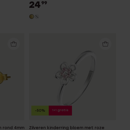
24
99
1+1 gratis
-50%
en rond 4mm
Zilveren kinderring bloem met roze