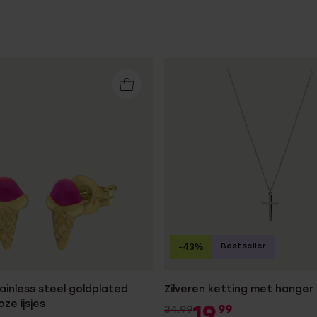
Bestseller
-43%
tainless steel goldplated
Zilveren ketting met hanger 
oze ijsjes
19
99
34.99