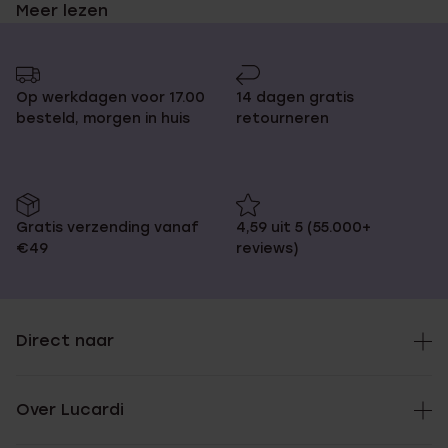
Meer lezen
Kies je diamanten tennis armband!
Op werkdagen voor 17.00
14 dagen gratis
besteld, morgen in huis
retourneren
Ready for some extra glitz and glam? Dan ben je bij Lucardi aan
het juiste adres! We hebben zilveren armbanden met
glamorous edelsteentjes, die je look een sprankelende en
elegante twist kunnen geven. Ze hebben een sluiting aan de
achterkant, dus let welke maat je koopt, want je nieuwe
Gratis verzending vanaf
4,59 uit 5 (55.000+
tennisarmband moet natuurlijk niet te groot of te klein zijn!
€49
reviews)
Bij Lucardi tennisarmbanden
Direct naar
online bestellen!
Over Lucardi
Een tennisarmband gevonden maar geen tijd om naar een van
onze winkels te gaan om hem te kopen? Doe dat dan gewoon