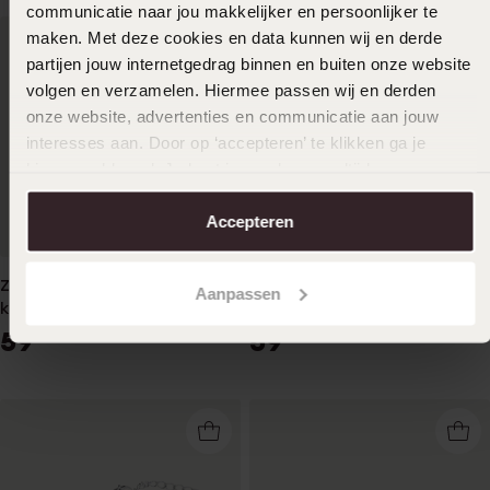
communicatie naar jou makkelijker en persoonlijker te
maken. Met deze cookies en data kunnen wij en derde
partijen jouw internetgedrag binnen en buiten onze website
volgen en verzamelen. Hiermee passen wij en derden
onze website, advertenties en communicatie aan jouw
interesses aan. Door op ‘accepteren’ te klikken ga je
hiermee akkoord. Je kunt je voorkeuren altijd weer
aanpassen. Lees er meer over in ons
cookiebeleid
.
Accepteren
Zilveren tennisarmband
Zilveren goldplated
Aanpassen
kristal white
tennisarmband met
59
59
99
99