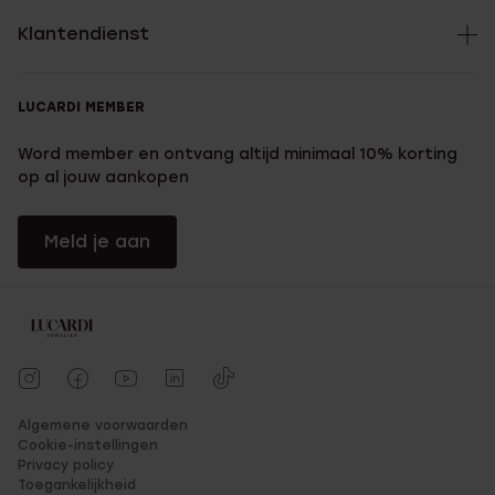
op onze website! En heb je iets leuks gevonden? Stop je
Klantendienst
gouden ketting in het winkelmandje en klik op bestellen!
Betalen gaat heel gemakkelijk bij Lucardi. Dat kun je op
verschillende manieren doen: via Mister Cash, Mastercard,
VISA, Paypal en Afterpay. Update je juwelencollectie dus nu
LUCARDI MEMBER
met de chique tennisarmbanden!
Word member en ontvang altijd minimaal 10% korting
op al jouw aankopen
Meld je aan
Algemene voorwaarden
Cookie-instellingen
Privacy policy
Toegankelijkheid