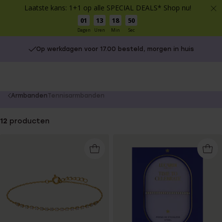
Laatste kans: 1+1 op alle SPECIAL DEALS* Shop nu!
01
13
18
50
Dagen
Uren
Min
Sec
Op werkdagen voor 17.00 besteld, morgen in huis
You
Armbanden
Tennisarmbanden
are
here:
12
producten