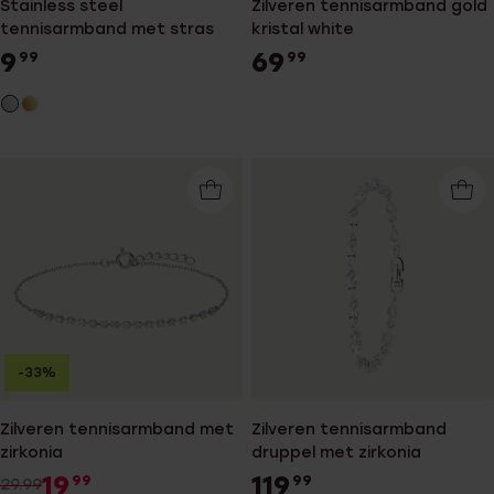
Stainless steel
Zilveren tennisarmband gold
tennisarmband met stras
kristal white
9
69
99
99
-33%
Zilveren tennisarmband met
Zilveren tennisarmband
zirkonia
druppel met zirkonia
19
119
99
99
29.99