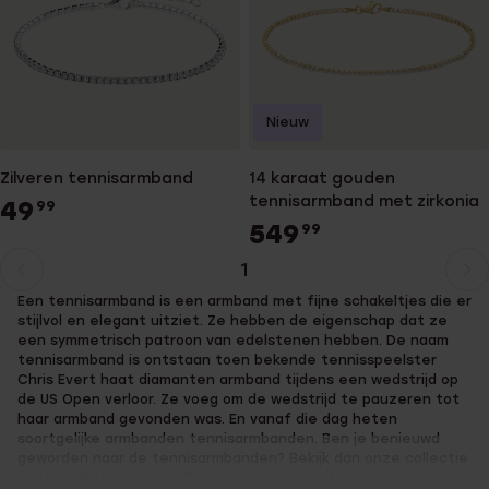
Nieuw
Zilveren tennisarmband
14 karaat gouden
tennisarmband met zirkonia
49
99
549
99
1
Huidige
Ga
Een tennisarmband is een armband met fijne schakeltjes die er
pagina
naar
stijlvol en elegant uitziet. Ze hebben de eigenschap dat ze
pagina
een symmetrisch patroon van edelstenen hebben. De naam
tennisarmband is ontstaan toen bekende tennisspeelster
Chris Evert haat diamanten armband tijdens een wedstrijd op
de US Open verloor. Ze voeg om de wedstrijd te pauzeren tot
haar armband gevonden was. En vanaf die dag heten
soortgelijke armbanden tennisarmbanden. Ben je benieuwd
geworden naar de tennisarmbanden? Bekijk dan onze collectie
op Lucardi.nl en kies welke jij de leukste vindt.