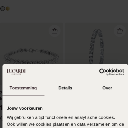
Toestemming
Details
Over
Zilveren tennisarmband met
Zilveren tennisarmband met
kristal
zirkonia
149
159
99
99
Jouw voorkeuren
Wij gebruiken altijd functionele en analytische cookies.
Ook willen we cookies plaatsen en data verzamelen om de