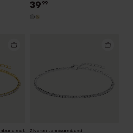
39
99
armband met
Zilveren tennisarmband