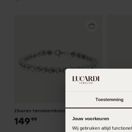
Toestemming
Zilveren tennisarmband met kristal
Zilveren t
149
159
Jouw voorkeuren
99
99
Wij gebruiken altijd functio