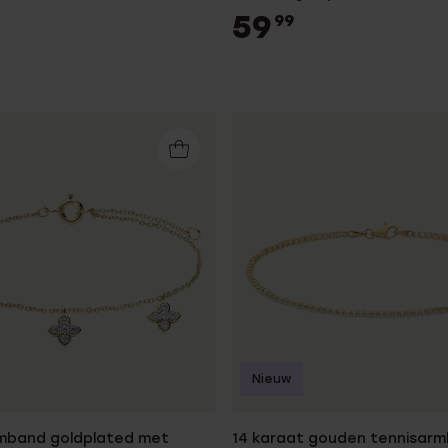
59
99
Nieuw
rmband goldplated met
14 karaat gouden tennisar