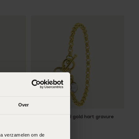
Personaliseer
Over
re
Zilveren armband gold hart gravure
geboortesteen
99
99
data verzamelen om de