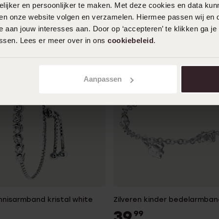
ijker en persoonlijker te maken. Met deze cookies en data kunn
iten onze website volgen en verzamelen. Hiermee passen wij en 
 aan jouw interesses aan. Door op ‘accepteren’ te klikken ga je
assen. Lees er meer over in ons
cookiebeleid
.
Aanpassen
nnisarmband kristal white
Zilveren kinder bedelarmban
39
99