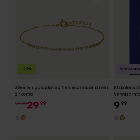
Gepersonaliseerde
Disney
juwelen
K3
Enkelbandjes
Accessoires
-25%
Waterpro
Zilveren goldplated tennisarmband met
Stainless 
zirkonia
tennisarm
29
9
99
99
39.99