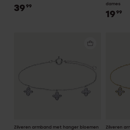
dames
39
99
19
99
Zilveren armband met hanger bloemen
Zilveren a