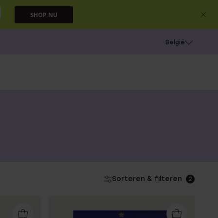
SHOP NU
e
Gaatjes schieten
België
Sorteren & filteren
2