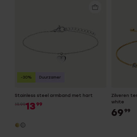
-30%
Duurzamer
Stainless steel armband met hart
Zilveren te
white
13
99
19.99
69
99