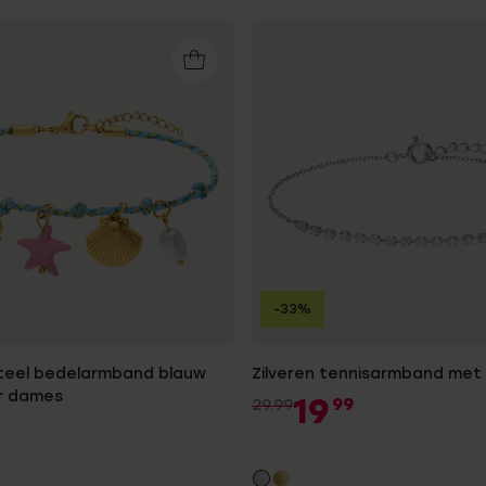
-33%
steel bedelarmband blauw
Zilveren tennisarmband met 
r dames
19
99
29.99