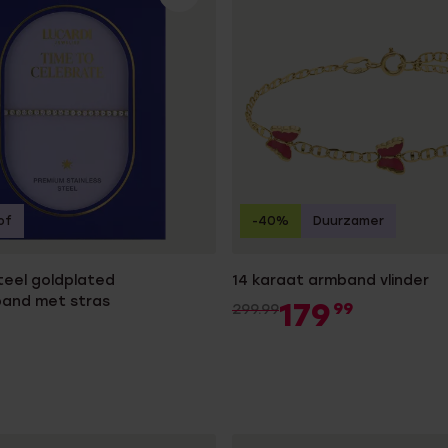
of
-40%
Duurzamer
steel goldplated
14 karaat armband vlinder
band met stras
179
99
299.99