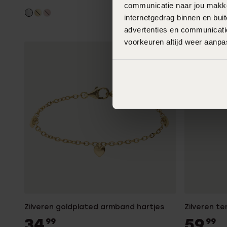
communicatie naar jou makkel
internetgedrag binnen en bu
advertenties en communicatie
voorkeuren altijd weer aanp
Zilveren goldplated armband hartjes
Zilveren te
34
59
99
99