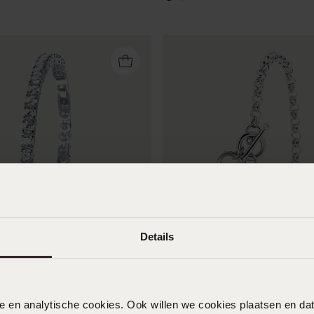
Personaliseer
Details
ennisarmband met zirkonia
Zilveren armband hart gravu
geboortesteen
99
99
nele en analytische cookies. Ook willen we cookies plaatsen en 