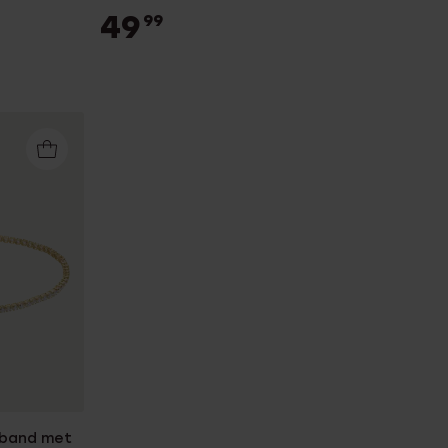
49
99
mband met