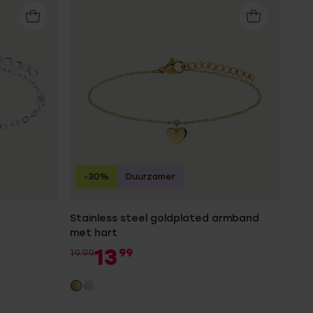
-30%
Duurzamer
Stainless steel goldplated armband
met hart
13
99
19.99