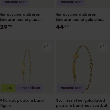
Personaliseer
Personaliseer
Gerecycleerd zilveren
Gerecycleerd zilveren
kinderarmband plaat
kinderarmband gold plaat
singapore
singapore hart
39
44
99
99
-28%
Personaliseer
Personaliseer
9 Karaat plaatarmband
Stainless steel goldplated
figaro
plaatarmband met voetbal