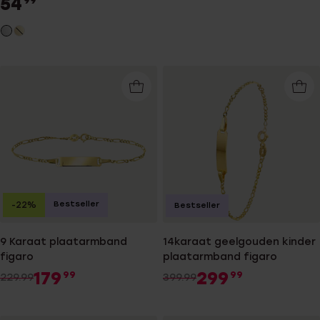
54
99
Bestseller
-22%
Bestseller
9 Karaat plaatarmband
14karaat geelgouden kinder
figaro
plaatarmband figaro
179
299
99
99
229.99
399.99