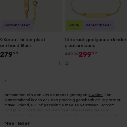
Personaliseer
-33%
Personaliseer
9 Karaat kinder plaat-
14 karaat geelgouden kinder
armband 15cm
plaatarmband
279
299
99
99
449.99
1
2
Huidige
Ga
pagina
naar
pagina
x
Armbanden zijn een van de meest gedragen
juwelen
. Een
plaatarmband is dan ook een prachtig geschenk om je partner,
mama, vriend, BFF of petekindje mee te verrassen. Daarom
vind je bij Lucardi dan ook een zeer uitgebreide keuze in
plaatarmbanden, in verschillende materialen, kleuren, vormen
en stijlen. Benieuwd? Bekijk hier onze plaatarmbanden of lees
Meer lezen
snel verder!