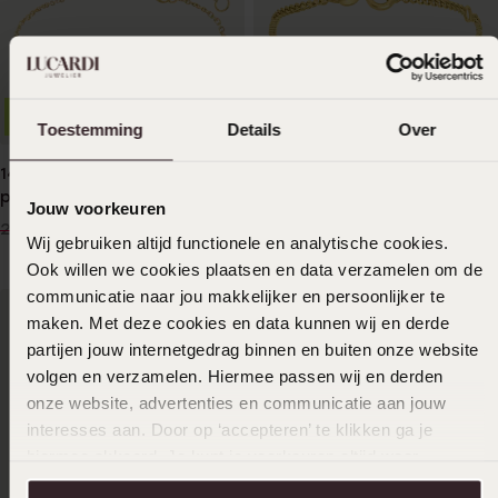
Bestseller
-20%
Bestseller
Toestemming
Details
Over
14 karaat gouden
Zilveren goldplated
plaatarmband met hart voor
kinderarmband plaat met
Jouw voorkeuren
kinderen
hart
199
44
99
99
249.99
Wij gebruiken altijd functionele en analytische cookies.
Ook willen we cookies plaatsen en data verzamelen om de
communicatie naar jou makkelijker en persoonlijker te
maken. Met deze cookies en data kunnen wij en derde
partijen jouw internetgedrag binnen en buiten onze website
volgen en verzamelen. Hiermee passen wij en derden
onze website, advertenties en communicatie aan jouw
interesses aan. Door op ‘accepteren’ te klikken ga je
hiermee akkoord. Je kunt je voorkeuren altijd weer
aanpassen. Lees er meer over in ons
cookiebeleid
.