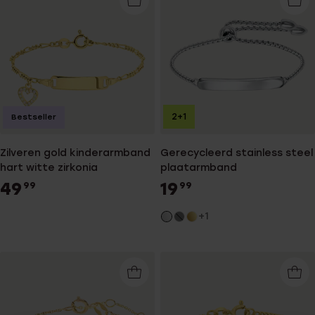
2+1
Bestseller
Zilveren gold kinderarmband
Gerecycleerd stainless steel
hart witte zirkonia
plaatarmband
49
19
99
99
+1