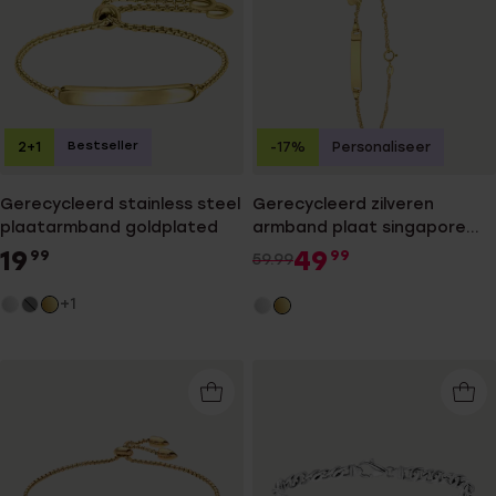
Bestseller
2+1
-17%
Personaliseer
Gerecycleerd stainless steel
Gerecycleerd zilveren
plaatarmband goldplated
armband plaat singapore
hart
19
49
99
99
59.99
+1