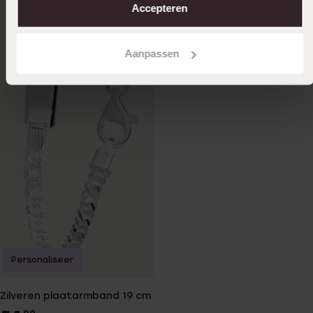
Personaliseer
Accepteren
Zilveren kinderarmband hart
Aanpassen
licht roze zirkonia
44
99
Personaliseer
Zilveren plaatarmband 19 cm