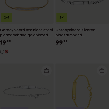
2+1
2+1
Gerecycleerd stainless steel
Gerecycleerd zilveren
plaatarmband goldplated
plaatarmband
wit kristal
gourmetschakel.
19
99
99
99