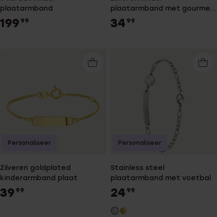
plaatarmband
plaatarmband met gourmet
schakel
199
34
99
99
Personaliseer
Personaliseer
Zilveren goldplated
Stainless steel
kinderarmband plaat
plaatarmband met voetbal
39
24
99
99