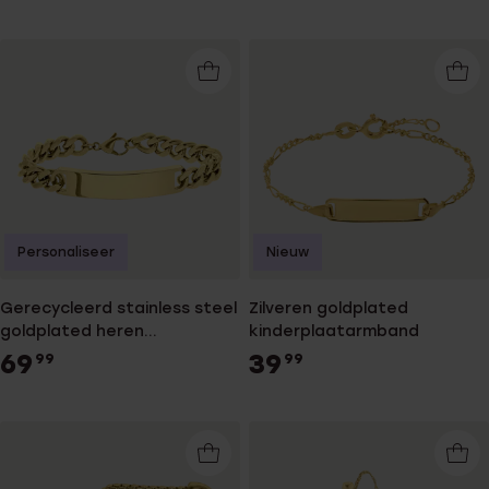
Personaliseer
Nieuw
Gerecycleerd stainless steel
Zilveren goldplated
goldplated heren
kinderplaatarmband
plaatarmband
69
39
99
99