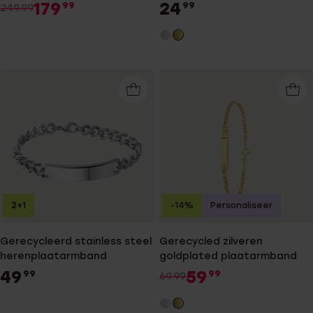
179
24
99
99
249.99
2+1
-14%
Personaliseer
Gerecycleerd stainless steel
Gerecycled zilveren
herenplaatarmband
goldplated plaatarmband
49
59
99
99
69.99