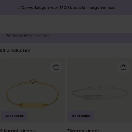
Op werkdagen voor 17.00 besteld, morgen in huis
You
Armbanden
Armbanden
are
here:
53
producten
Bestseller
Bestseller
9 Karaat kinder-
Zilveren kinder