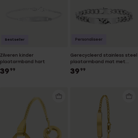
Personaliseer
Bestseller
Zilveren kinder
Gerecycleerd stainless steel
plaatarmband hart
plaatarmband mat met
gourmetschakel
39
39
99
99