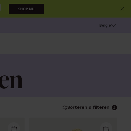
SHOP NU
e
Gaatjes schieten
België
en
Sorteren & filteren
2