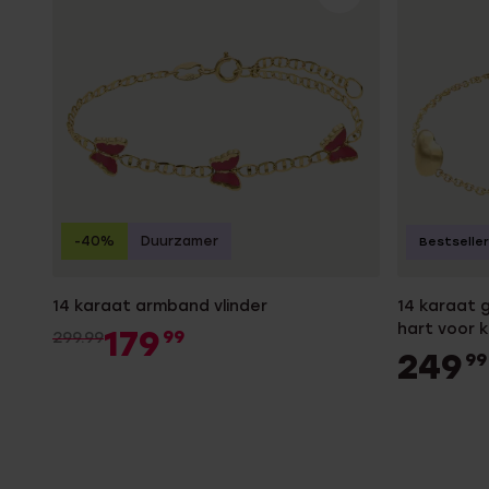
Gepersonaliseerde
Disney
juwelen
K3
Enkelbandjes
Accessoires
-40%
Duurzamer
Bestseller
14 karaat armband vlinder
14 karaat
hart voor 
179
99
299.99
249
99