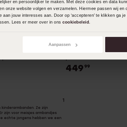
ijker en persoonlijker te maken. Met deze cookies en data kunn
iten onze website volgen en verzamelen. Hiermee passen wij en 
 aan jouw interesses aan. Door op ‘accepteren’ te klikken ga je
assen. Lees er meer over in ons
cookiebeleid
.
r
Personaliseer
Aanpassen
uden kinderarmband 3
14 karaat geelgouden kinde
tjes
plaatarmband
449
99
1
 kinderarmbanden. Ze zijn
Er zijn voor meisjes armbandjes
r de echte jongens hebben we een