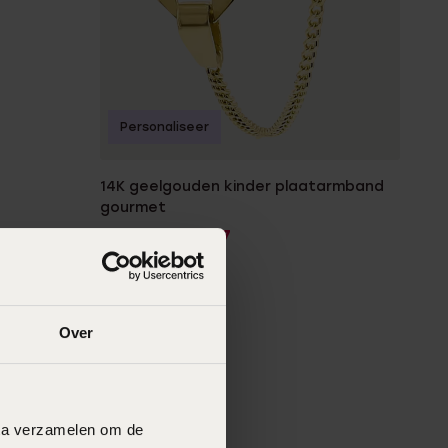
Personaliseer
14K geelgouden kinder plaatarmband
gourmet
244
27
379.99
Over
data verzamelen om de