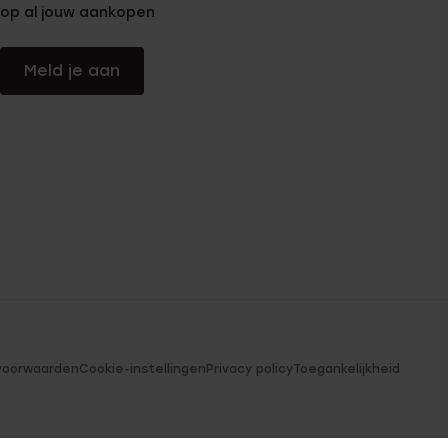
op al jouw aankopen
Meld je aan
voorwaarden
Cookie-instellingen
Privacy policy
Toegankelijkheid