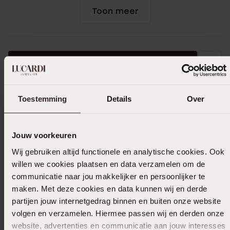
Toon meer
Selecteer maat & bestel
Ook leuk voor jou
Toestemming
Details
Over
Jouw voorkeuren
Wij gebruiken altijd functionele en analytische cookies. Ook
willen we cookies plaatsen en data verzamelen om de
communicatie naar jou makkelijker en persoonlijker te
maken. Met deze cookies en data kunnen wij en derde
partijen jouw internetgedrag binnen en buiten onze website
volgen en verzamelen. Hiermee passen wij en derden onze
website, advertenties en communicatie aan jouw interesses