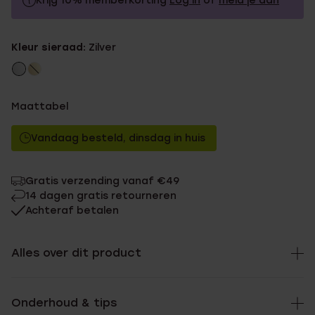
Krijg 10% memberkorting
Log in
of
meld je aan
29.99
Zonder memberkorting
Kleur sieraad:
Zilver
26.99
Met memberkorting
Maattabel
Vandaag besteld, dinsdag in huis
Gratis verzending vanaf €49
14 dagen gratis retourneren
Achteraf betalen
Alles over dit product
Onderhoud & tips