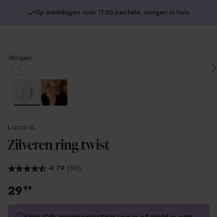
Op werkdagen voor 17.00 besteld, morgen in huis
You
Ringen
are
here:
Lucardi
Zilveren ring twist
4.79
(33)
29
99