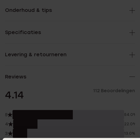
Onderhoud & tips
Specificaties
Levering & retourneren
Reviews
112 Beoordelingen
4.14
5
54.0%
4
22.0%
3
13.0%