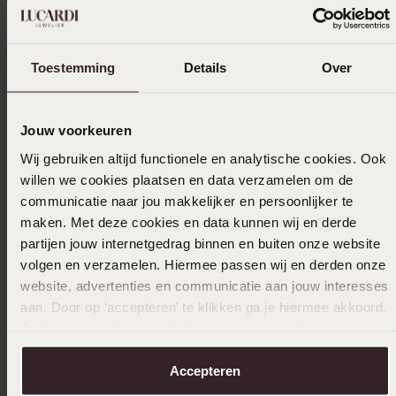
2
4.0%
1
6.0%
Toestemming
Details
Over
Verzameld onder de
Gebruiksvoorwaarden
van
Trusted shops
Filter
Jouw voorkeuren
Wij gebruiken altijd functionele en analytische cookies. Ook
willen we cookies plaatsen en data verzamelen om de
communicatie naar jou makkelijker en persoonlijker te
14-05-2026 - Roegies
maken. Met deze cookies en data kunnen wij en derde
partijen jouw internetgedrag binnen en buiten onze website
volgen en verzamelen. Hiermee passen wij en derden onze
website, advertenties en communicatie aan jouw interesses
25-02-2026 - Jacqueline v.
aan. Door op ‘accepteren’ te klikken ga je hiermee akkoord.
Je kunt je voorkeuren altijd weer aanpassen. Lees er meer
over in ons
cookiebeleid
.
Accepteren
21-02-2026 - Bergsma