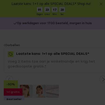
Laatste kans: 1+1 op alle SPECIAL DEALS* Shop nu!
01
23
17
20
Dagen
Uren
Min
Sec
Op werkdagen voor 17.00 besteld, morgen in huis
You
Oorbellen
are
Laatste kans: 1+1 op alle SPECIAL DEALS*
here:
Voeg 2 items toe aan je winkelmandje en krijg het
goedkoopste gratis.
*
-50%
1+1 gratis
Bestseller