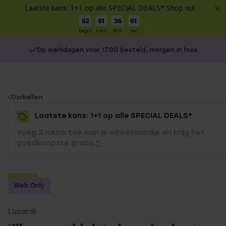
Laatste kans: 1+1 op alle SPECIAL DEALS* Shop nu!
02
01
36
01
Dagen
Uren
Min
Sec
Op werkdagen voor 17.00 besteld, morgen in huis
You
Oorbellen
are
Laatste kans: 1+1 op alle SPECIAL DEALS*
here:
Voeg 2 items toe aan je winkelmandje en krijg het
goedkoopste gratis.
*
-50%
Web Only
1+1 gratis
Lucardi