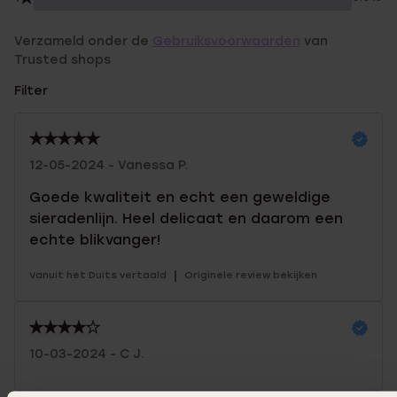
Verzameld onder de
Gebruiksvoorwaarden
van
Trusted shops
Filter
12-05-2024 - Vanessa P.
Goede kwaliteit en echt een geweldige
sieradenlijn. Heel delicaat en daarom een
echte blikvanger!
|
Vanuit het Duits vertaald
Originele review bekijken
10-03-2024 - C J.