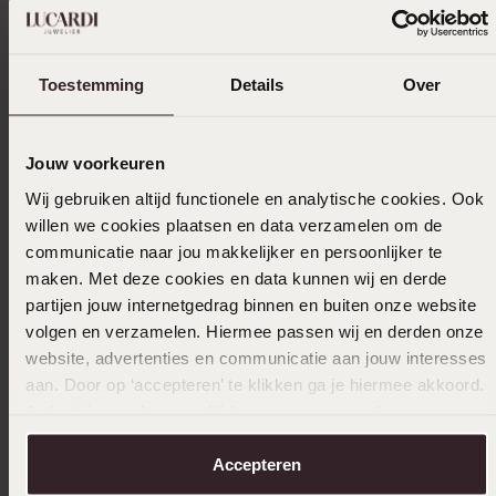
Uitverkocht
Toestemming
Details
Over
Ook leuk voor jou
Jouw voorkeuren
Wij gebruiken altijd functionele en analytische cookies. Ook
willen we cookies plaatsen en data verzamelen om de
communicatie naar jou makkelijker en persoonlijker te
maken. Met deze cookies en data kunnen wij en derde
partijen jouw internetgedrag binnen en buiten onze website
volgen en verzamelen. Hiermee passen wij en derden onze
website, advertenties en communicatie aan jouw interesses
aan. Door op ‘accepteren’ te klikken ga je hiermee akkoord.
Je kunt je voorkeuren altijd weer aanpassen. Lees er meer
over in ons
cookiebeleid
.
Accepteren