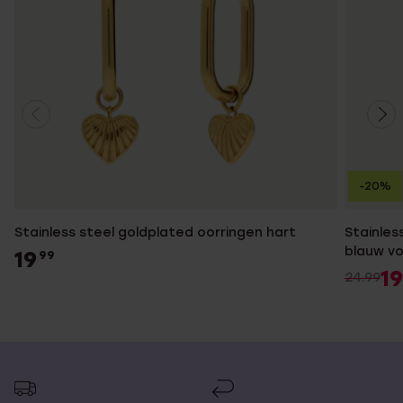
-20%
Stainless steel goldplated oorringen hart
Stainles
blauw v
19
99
19
24.99