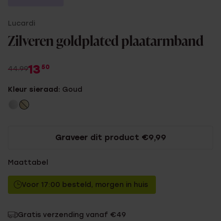
Lucardi
Zilveren goldplated plaatarmband
13
50
44.99
Kleur sieraad:
Goud
Graveer dit product €9,99
Maattabel
Voor 17:00 besteld, morgen in huis
Gratis verzending vanaf €49