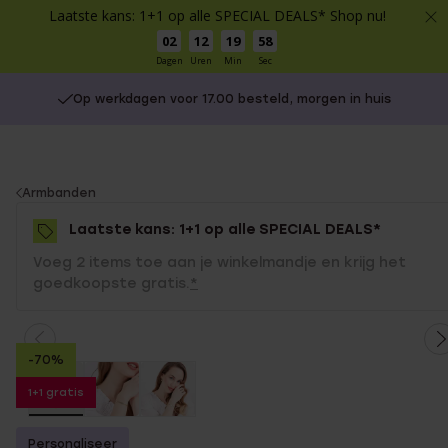
Laatste kans: 1+1 op alle SPECIAL DEALS* Shop nu!
02
12
19
58
Dagen
Uren
Min
Sec
Op werkdagen voor 17.00 besteld, morgen in huis
You
Armbanden
are
Laatste kans: 1+1 op alle SPECIAL DEALS*
here:
Voeg 2 items toe aan je winkelmandje en krijg het
goedkoopste gratis.
*
-70%
1+1 gratis
Personaliseer