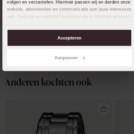
volgen en verzamelen. Hiermee passen wij en derden onze
website, advertenties en communicatie aan jouw interesses
aan. Door op ‘accepteren’ te klikken ga je hiermee akkoord.
Je kunt je voorkeuren altijd weer aanpassen. Lees er meer
over in ons
cookiebeleid
.
Personaliseer
Accepteren
Zilveren plaatarmband 19 cm
54
99
Aanpassen
Anderen kochten ook